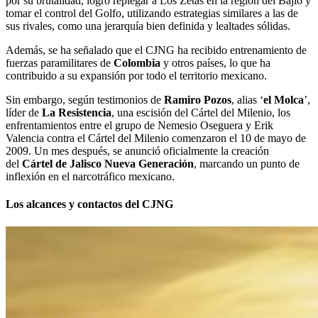
por su brutalidad, logró replegar a Los Zetas en la región del Bajío y
tomar el control del Golfo, utilizando estrategias similares a las de
sus rivales, como una jerarquía bien definida y lealtades sólidas.
Además, se ha señalado que el CJNG ha recibido entrenamiento de
fuerzas paramilitares de
Colombia
y otros países, lo que ha
contribuido a su expansión por todo el territorio mexicano.
Sin embargo, según testimonios de
Ramiro Pozos
, alias ‘
el Molca
’,
líder de
La Resistencia
, una escisión del Cártel del Milenio, los
enfrentamientos entre el grupo de Nemesio Oseguera y Erik
Valencia contra el Cártel del Milenio comenzaron el 10 de mayo de
2009. Un mes después, se anunció oficialmente la creación
del
Cártel de Jalisco Nueva Generación
, marcando un punto de
inflexión en el narcotráfico mexicano.
Los alcances y contactos del CJNG