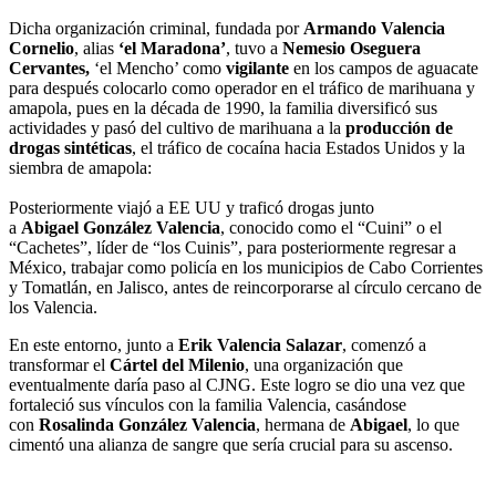
Dicha organización criminal, fundada por
Armando Valencia
Cornelio
, alias
‘el Maradona’
, tuvo a
Nemesio Oseguera
Cervantes,
‘el Mencho’ como
vigilante
en los campos de aguacate
para después colocarlo como operador en el tráfico de marihuana y
amapola, pues en la década de 1990, la familia diversificó sus
actividades y pasó del cultivo de marihuana a la
producción de
drogas sintéticas
, el tráfico de cocaína hacia Estados Unidos y la
siembra de amapola:
Posteriormente viajó a EE UU y traficó drogas junto
a
Abigael
González Valencia
, conocido como el “Cuini” o el
“Cachetes”, líder de “los Cuinis”, para posteriormente regresar a
México, trabajar como policía en los municipios de Cabo Corrientes
y Tomatlán, en Jalisco, antes de reincorporarse al círculo cercano de
los Valencia.
En este entorno, junto a
Erik Valencia Salazar
, comenzó a
transformar el
Cártel del Milenio
, una organización que
eventualmente daría paso al CJNG. Este logro se dio una vez que
fortaleció sus vínculos con la familia Valencia, casándose
con
Rosalinda González Valencia
, hermana de
Abigael
, lo que
cimentó una alianza de sangre que sería crucial para su ascenso.