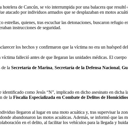
na hotelera de Cancún, se vio interrumpida por una balacera que resultó
e atacado por individuos armados que se desplazaban en motos acuáti
nco estrellas, quienes, tras escuchar las detonaciones, buscaron refugio 
eraban instrucciones de seguridad.
clarecer los hechos y confirmaron que la víctima no era un huésped del
a víctima falleció antes de que llegaran las unidades médicas. El cuerp
s de la
Secretaría de Marina
,
Secretaría de la Defensa Nacional
,
Gu
 identificado como Jesús “N”, implicado en dicho asesinato en dicha la 
ón de la
Fiscalía Especializada en Combate de Delitos de Homicidio
dividuo llegaron al lugar en una moto acuática y, tras supervisar la zon
 donde abandonaron las motos acuáticas. Además, se informó que las mo
oración en el delito, al facilitar los vehículos para la llegada y huida