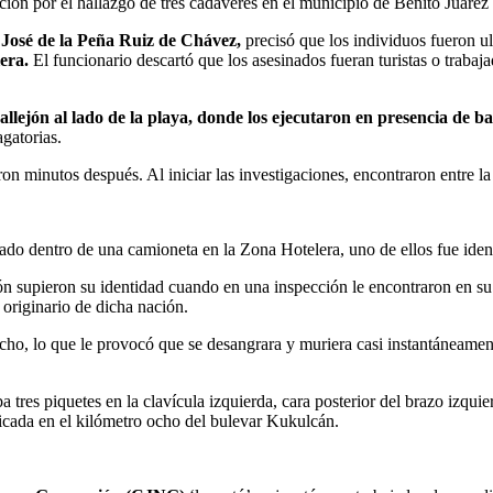
ción por el hallazgo de tres cadáveres en el municipio de Benito Juárez
,
José de la Peña Ruiz de Chávez,
precisó que los individuos fueron ul
era.
El funcionario descartó que los asesinados fueran turistas o trabaj
llejón al lado de la playa, donde los ejecutaron en presencia de ba
agatorias.
ron minutos después. Al iniciar las investigaciones, encontraron entre l
ado dentro de una camioneta en la Zona Hotelera, uno de ellos fue ident
ón supieron su identidad cuando en una inspección le encontraron en su 
 originario de dicha nación.
cho, lo que le provocó que se desangrara y muriera casi instantáneamen
 tres piquetes en la clavícula izquierda, cara posterior del brazo izqui
icada en el kilómetro ocho del bulevar Kukulcán.