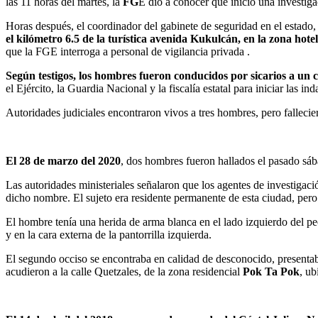
las 11 horas del martes, la
FG
E dio a conocer que inició una investiga
Horas después, el coordinador del gabinete de seguridad en el estado
el kilómetro 6.5 de la turística avenida Kukulcán, en la zona hotel
que la FGE interroga a personal de vigilancia privada .
Según testigos, los hombres fueron conducidos por sicarios a un ca
el Ejército, la Guardia Nacional y la fiscalía estatal para iniciar las ind
Autoridades judiciales encontraron vivos a tres hombres, pero fallecie
El 28 de marzo del 2020
, dos hombres fueron hallados el pasado sáb
Las autoridades ministeriales señalaron que los agentes de investigaci
dicho nombre. El sujeto era residente permanente de esta ciudad, pero
El hombre tenía una herida de arma blanca en el lado izquierdo del pe
y en la cara externa de la pantorrilla izquierda.
El segundo occiso se encontraba en calidad de desconocido, presentaba
acudieron a la calle Quetzales, de la zona residencial
Pok Ta Pok
, ub