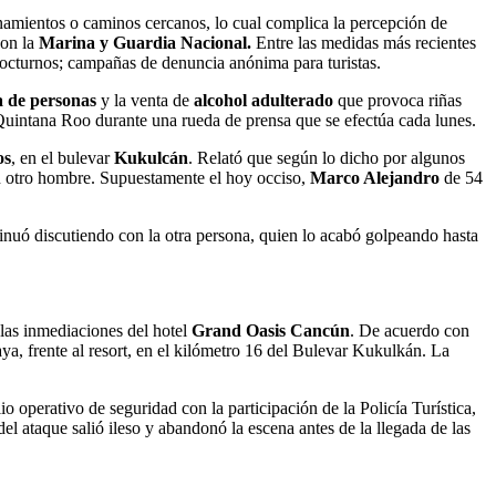
onamientos o caminos cercanos, lo cual complica la percepción de
con la
Marina y Guardia Nacional.
Entre las medidas más recientes
 nocturnos; campañas de denuncia anónima para turistas.
ta de personas
y la venta de
alcohol adulterado
que provoca riñas
Quintana Roo durante una rueda de prensa que se efectúa cada lunes.
os
, en el bulevar
Kukulcán
. Relató que según lo dicho por algunos
on otro hombre. Supuestamente el hoy occiso,
Marco Alejandro
de 54
inuó discutiendo con la otra persona, quien lo acabó golpeando hasta
 las inmediaciones del hotel
Grand Oasis Cancún
. De acuerdo con
ya, frente al resort, en el kilómetro 16 del Bulevar Kukulkán. La
 operativo de seguridad con la participación de la Policía Turística,
el ataque salió ileso y abandonó la escena antes de la llegada de las