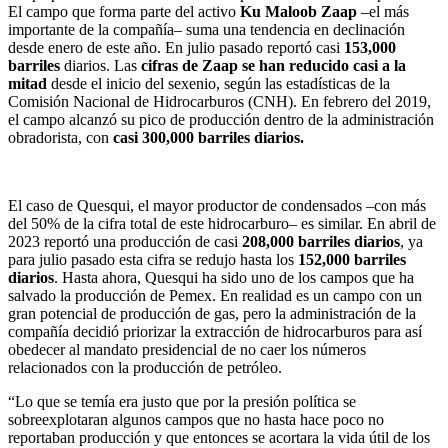
El campo que forma parte del activo
Ku Maloob Zaap
–el más
importante de la compañía– suma una tendencia en declinación
desde enero de este año. En julio pasado reportó casi
153,000
barriles
diarios. Las
cifras de Zaap se han reducido casi a la
mitad
desde el inicio del sexenio, según las estadísticas de la
Comisión Nacional de Hidrocarburos (CNH). En febrero del 2019,
el campo alcanzó su pico de producción dentro de la administración
obradorista, con
casi 300,000 barriles diarios.
El caso de Quesqui, el mayor productor de condensados –con más
del 50% de la cifra total de este hidrocarburo– es similar. En abril de
2023 reportó una producción de casi
208,000 barriles diarios
, ya
para julio pasado esta cifra se redujo hasta los
152,000 barriles
diarios
. Hasta ahora, Quesqui ha sido uno de los campos que ha
salvado la producción de Pemex. En realidad es un campo con un
gran potencial de producción de gas, pero la administración de la
compañía decidió priorizar la extracción de hidrocarburos para así
obedecer al mandato presidencial de no caer los números
relacionados con la producción de petróleo.
“Lo que se temía era justo que por la presión política se
sobreexplotaran algunos campos que no hasta hace poco no
reportaban producción y que entonces se acortara la vida útil de los