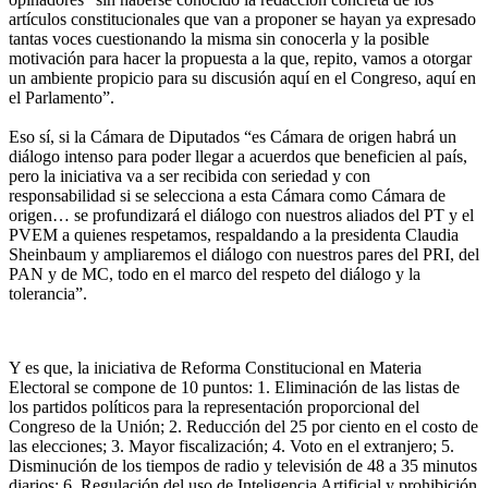
artículos constitucionales que van a proponer se hayan ya expresado
tantas voces cuestionando la misma sin conocerla y la posible
motivación para hacer la propuesta a la que, repito, vamos a otorgar
un ambiente propicio para su discusión aquí en el Congreso, aquí en
el Parlamento”.
Eso sí, si la Cámara de Diputados “es Cámara de origen habrá un
diálogo intenso para poder llegar a acuerdos que beneficien al país,
pero la iniciativa va a ser recibida con seriedad y con
responsabilidad si se selecciona a esta Cámara como Cámara de
origen… se profundizará el diálogo con nuestros aliados del PT y el
PVEM a quienes respetamos, respaldando a la presidenta Claudia
Sheinbaum y ampliaremos el diálogo con nuestros pares del PRI, del
PAN y de MC, todo en el marco del respeto del diálogo y la
tolerancia”.
Y es que, la iniciativa de Reforma Constitucional en Materia
Electoral se compone de 10 puntos: 1. Eliminación de las listas de
los partidos políticos para la representación proporcional del
Congreso de la Unión; 2. Reducción del 25 por ciento en el costo de
las elecciones; 3. Mayor fiscalización; 4. Voto en el extranjero; 5.
Disminución de los tiempos de radio y televisión de 48 a 35 minutos
diarios; 6. Regulación del uso de Inteligencia Artificial y prohibición