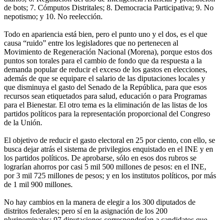
de bots; 7. Cómputos Distritales; 8. Democracia Participativa; 9. No
nepotismo; y 10. No reelección.
Todo en apariencia está bien, pero el punto uno y el dos, es el que
causa “ruido” entre los legisladores que no pertenecen al
Movimiento de Regeneración Nacional (Morena), porque estos dos
puntos son torales para el cambio de fondo que da respuesta a la
demanda popular de reducir el exceso de los gastos en elecciones,
además de que se equipare el salario de las diputaciones locales y
que disminuya el gasto del Senado de la República, para que esos
recursos sean etiquetados para salud, educación o para Programas
para el Bienestar. El otro tema es la eliminación de las listas de los
partidos políticos para la representación proporcional del Congreso
de la Unión.
El objetivo de reducir el gasto electoral en 25 por ciento, con ello, se
busca dejar atrás el sistema de privilegios enquistado en el INE y en
los partidos políticos. De aprobarse, sólo en esos dos rubros se
lograrían ahorros por casi 5 mil 500 millones de pesos: en el INE,
por 3 mil 725 millones de pesos; y en los institutos políticos, por más
de 1 mil 900 millones.
No hay cambios en la manera de elegir a los 300 diputados de
distritos federales; pero sí en la asignación de los 200
plurinominales: 97 diputaciones corresponderían a candidatos que,