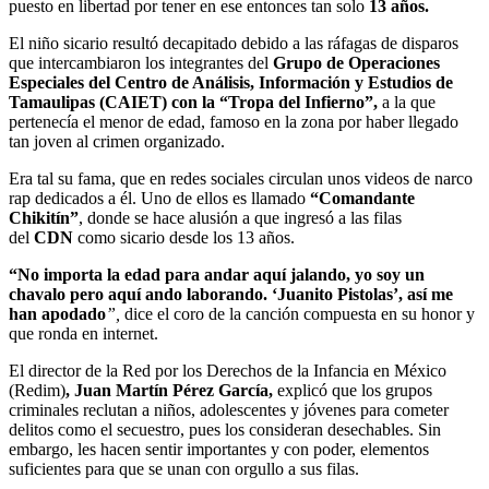
puesto en libertad por tener en ese entonces tan solo
13 años.
El niño sicario resultó decapitado debido a las ráfagas de disparos
que intercambiaron los integrantes del
Grupo de Operaciones
Especiales del Centro de Análisis, Información y Estudios de
Tamaulipas (CAIET) con la “Tropa del Infierno”,
a la que
pertenecía el menor de edad, famoso en la zona por haber llegado
tan joven al crimen organizado.
Era tal su fama, que en redes sociales circulan unos videos de narco
rap dedicados a él. Uno de ellos es llamado
“Comandante
Chikitín”
, donde se hace alusión a que ingresó a las filas
del
CDN
como sicario desde los 13 años.
“No importa la edad para andar aquí jalando, yo soy un
chavalo pero aquí ando laborando. ‘Juanito Pistolas’, así me
han apodado
”,
dice el coro de la canción compuesta en su honor y
que ronda en internet.
El director de la Red por los Derechos de la Infancia en México
(Redim)
, Juan Martín Pérez García,
explicó que los grupos
criminales reclutan a niños, adolescentes y jóvenes para cometer
delitos como el secuestro, pues los consideran desechables. Sin
embargo, les hacen sentir importantes y con poder, elementos
suficientes para que se unan con orgullo a sus filas.