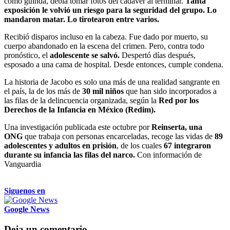
como guinda, debía tomar fotos del cadáver al terminar.
Tanta
exposición le volvió un riesgo para la seguridad del grupo. Lo
mandaron matar. Lo tirotearon entre varios.
Recibió disparos incluso en la cabeza. Fue dado por muerto, su
cuerpo abandonado en la escena del crimen. Pero, contra todo
pronóstico, el
adolescente se salvó.
Despertó días después,
esposado a una cama de hospital. Desde entonces, cumple condena.
La historia de Jacobo es solo una más de una realidad sangrante en
el país, la de los más de
30 mil niños
que han sido incorporados a
las filas de la delincuencia organizada, según la
Red por los
Derechos de la Infancia en México (Redim).
Una investigación publicada este octubre por
Reinserta, una
ONG
que trabaja con personas encarceladas, recoge las vidas de
89
adolescentes y adultos en prisión
, de los cuales
67 integraron
durante su infancia las filas del narco.
Con información de
Vanguardia
Siguenos en
Google News
Deja un comentario