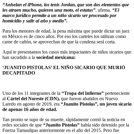
“Anhelan el iPhone, los tenis Jordan, que son dos elementos que
les atraen mucho, quieren una moto, el estatus”
, afirma.
“El
marco jurídico permite a un niño sicario ser procesado por
homicidio y salir al año y medio”.
Para los menores de edad, la pena máxima que puede dictar un juez
en México es de cinco años. Por eso los carteles los utilizan como
carne de cañón, se aprovechan de que la condena será corta.
Aquí te presentamos los casos más impactantes de niños sicarios que
han sacudido a la
sociedad mexicana:
‘JUANITO PISTOLAS’ EL NIÑO SICARIO QUE MURIÓ
DECAPITADO
Uno de los 11 integrantes de la
“Tropa del Infierno”
perteneciente
al
Cártel del Noreste (CDN),
que fueron abatidos en Nuevo
Laredo en agosto de 2019, era
“Juanito Pistolas”, un joven sicario
de apenas 16 años de edad.
Tan pronto se supo de su muerte, rápidamente corrió la noticia en
redes sociales de que
“Juanito Pistolas”
había sido detenido por la
Fuerza Tamaulipas anteriormente en el año del 2015. Pero fue