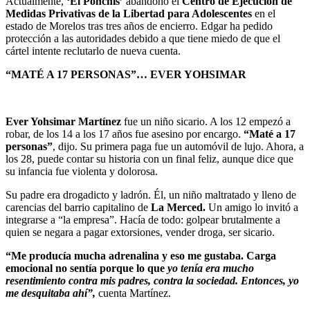
Actualmente,
‘El Ponchis’
abandonó el
Centro de Ejecución de
Medidas Privativas de la Libertad para Adolescentes
en el
estado de Morelos tras tres años de encierro. Edgar ha pedido
protección a las autoridades debido a que tiene miedo de que el
cártel intente reclutarlo de nueva cuenta.
“MATÉ A 17 PERSONAS”… EVER YOHSIMAR
Ever Yohsimar Martínez
fue un niño sicario. A los 12 empezó a
robar, de los 14 a los 17 años fue asesino por encargo.
“Maté a 17
personas”
, dijo. Su primera paga fue un automóvil de lujo. Ahora, a
los 28, puede contar su historia con un final feliz, aunque dice que
su infancia fue violenta y dolorosa.
Su padre era drogadicto y ladrón. Él, un niño maltratado y lleno de
carencias del barrio capitalino de
La Merced.
Un amigo lo invitó a
integrarse a “la empresa”. Hacía de todo: golpear brutalmente a
quien se negara a pagar extorsiones, vender droga, ser sicario.
“Me producía mucha adrenalina y eso me gustaba. Carga
emocional no sentía porque lo que
yo tenía era mucho
resentimiento contra mis padres, contra la sociedad. Entonces, yo
me desquitaba ahí”,
cuenta Martínez.