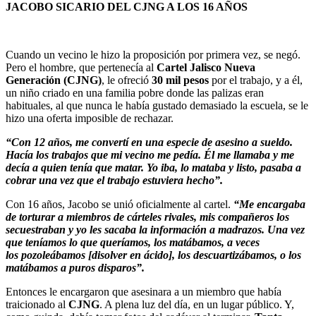
JACOBO SICARIO DEL CJNG A LOS 16 AÑOS
Cuando un vecino le hizo la proposición por primera vez, se negó.
Pero el hombre, que pertenecía al
Cartel Jalisco Nueva
Generación (CJNG)
, le ofreció
30 mil pesos
por el trabajo, y a él,
un niño criado en una familia pobre donde las palizas eran
habituales, al que nunca le había gustado demasiado la escuela, se le
hizo una oferta imposible de rechazar.
“Con 12 años, me convertí en una especie de asesino a sueldo.
Hacía los trabajos que mi vecino me pedía. Él me llamaba y me
decía a quien tenía que matar. Yo iba, lo mataba y listo, pasaba a
cobrar una vez que el trabajo estuviera hecho”.
Con 16 años, Jacobo se unió oficialmente al cartel.
“Me encargaba
de torturar a miembros de cárteles rivales, mis compañeros los
secuestraban y yo les sacaba la información a madrazos. Una vez
que teníamos lo que queríamos, los matábamos, a veces
los pozoleábamos [disolver en ácido], los descuartizábamos, o los
matábamos a puros disparos”.
Entonces le encargaron que asesinara a un miembro que había
traicionado al
CJNG
. A plena luz del día, en un lugar público. Y,