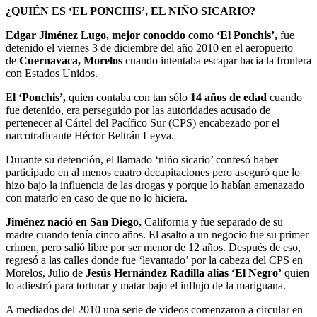
¿QUIÉN ES ‘EL PONCHIS’, EL NIÑO SICARIO?
Edgar Jiménez Lugo, mejor conocido como ‘El Ponchis’,
fue
detenido el viernes 3 de diciembre del año 2010 en el aeropuerto
de
Cuernavaca, Morelos
cuando intentaba escapar hacia la frontera
con Estados Unidos.
E
l ‘Ponchis’,
quien contaba con tan sólo
14 años de edad
cuando
fue detenido, era perseguido por las autoridades acusado de
pertenecer al Cártel del Pacífico Sur (CPS) encabezado por el
narcotraficante Héctor Beltrán Leyva.
Durante su detención, el llamado ‘niño sicario’ confesó haber
participado en al menos cuatro decapitaciones pero aseguró que lo
hizo bajo la influencia de las drogas y porque lo habían amenazado
con matarlo en caso de que no lo hiciera.
Jiménez nació en San Diego,
California y fue separado de su
madre cuando tenía cinco años. El asalto a un negocio fue su primer
crimen, pero salió libre por ser menor de 12 años. Después de eso,
regresó a las calles donde fue ‘levantado’ por la cabeza del CPS en
Morelos, Julio de
Jesús Hernández Radilla alias ‘El Negro’
quien
lo adiestró para torturar y matar bajo el influjo de la mariguana.
A mediados del 2010 una serie de videos comenzaron a circular en