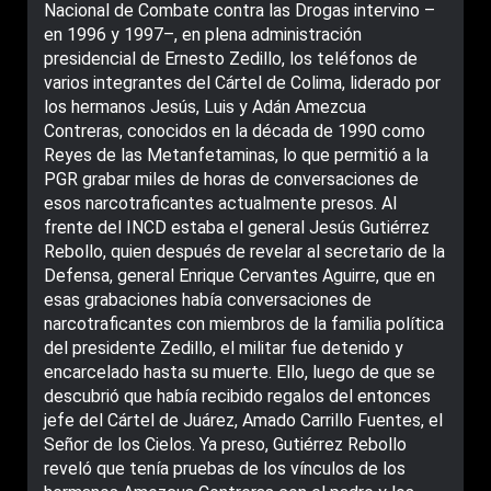
Nacional de Combate contra las Drogas intervino –
en 1996 y 1997–, en plena administración
presidencial de Ernesto Zedillo, los teléfonos de
varios integrantes del Cártel de Colima, liderado por
los hermanos Jesús, Luis y Adán Amezcua
Contreras, conocidos en la década de 1990 como
Reyes de las Metanfetaminas, lo que permitió a la
PGR grabar miles de horas de conversaciones de
esos narcotraficantes actualmente presos. Al
frente del INCD estaba el general Jesús Gutiérrez
Rebollo, quien después de revelar al secretario de la
Defensa, general Enrique Cervantes Aguirre, que en
esas grabaciones había conversaciones de
narcotraficantes con miembros de la familia polí­tica
del presidente Zedillo, el militar fue detenido y
encarcelado hasta su muerte. Ello, luego de que se
descubrió que había recibido regalos del entonces
jefe del Cártel de Juárez, Amado Carrillo Fuentes, el
Señor de los Cielos. Ya preso, Gutiérrez Rebollo
reveló que tení­a pruebas de los ví­nculos de los