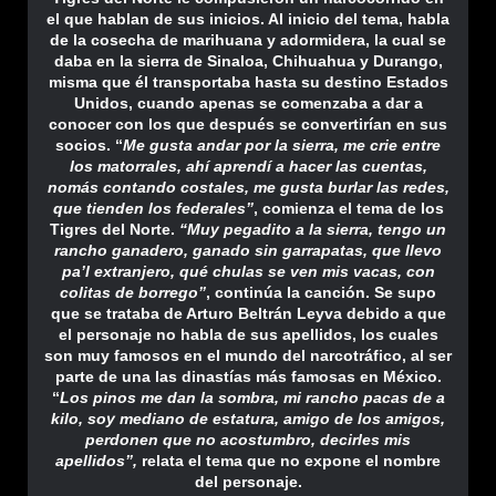
el que hablan de sus inicios. Al inicio del tema, habla
de la cosecha de marihuana y adormidera, la cual se
daba en la sierra de Sinaloa, Chihuahua y Durango,
misma que él transportaba hasta su destino Estados
Unidos, cuando apenas se comenzaba a dar a
conocer con los que después se convertirían en sus
socios. “
Me gusta andar por la sierra, me crie entre
los matorrales, ahí aprendí a hacer las cuentas,
nomás contando costales, me gusta burlar las redes,
que tienden los federales”
, comienza el tema de los
Tigres del Norte.
“Muy pegadito a la sierra, tengo un
rancho ganadero, ganado sin garrapatas, que llevo
pa’l extranjero, qué chulas se ven mis vacas, con
colitas de borrego”
, continúa la canción. Se supo
que se trataba de Arturo Beltrán Leyva debido a que
el personaje no habla de sus apellidos, los cuales
son muy famosos en el mundo del narcotráfico, al ser
parte de una las dinastías más famosas en México.
“
Los pinos me dan la sombra, mi rancho pacas de a
kilo, soy mediano de estatura, amigo de los amigos,
perdonen que no acostumbro, decirles mis
apellidos”,
relata el tema que no expone el nombre
del personaje.