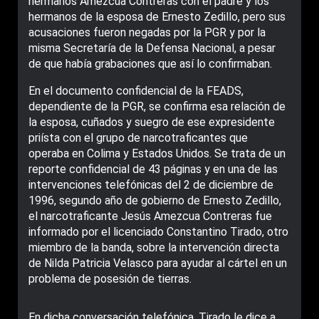
hermanos Amezcua Contreras con el padre y los
hermanos de la esposa de Ernesto Zedillo, pero sus
acusaciones fueron negadas por la PGR y por la
misma Secretarí­a de la Defensa Nacional, a pesar
de que había grabaciones que así lo confirmaban.
En el documento confidencial de la FEADS,
dependiente de la PGR, se confirma esa relación de
la esposa, cuñados y suegro de ese expresidente
priísta con el grupo de narcotraficantes que
operaba en Colima y Estados Unidos. Se trata de un
reporte confidencial de 43 páginas y en una de las
intervenciones telefónicas del 2 de diciembre de
1996, segundo año de gobierno de Ernesto Zedillo,
el narcotraficante Jesús Amezcua Contreras fue
informado por el licenciado Constantino Tirado, otro
miembro de la banda, sobre la intervención directa
de Nilda Patricia Velasco para ayudar al cártel en un
problema de posesión de tierras.
En dicha conversación telefónica, Tirado le dice a