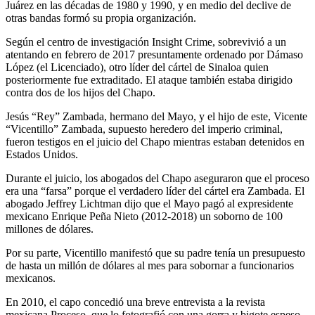
Juárez en las décadas de 1980 y 1990, y en medio del declive de
otras bandas formó su propia organización.
Según el centro de investigación Insight Crime, sobrevivió a un
atentando en febrero de 2017 presuntamente ordenado por Dámaso
López (el Licenciado), otro líder del cártel de Sinaloa quien
posteriormente fue extraditado. El ataque también estaba dirigido
contra dos de los hijos del Chapo.
Jesús “Rey” Zambada, hermano del Mayo, y el hijo de este, Vicente
“Vicentillo” Zambada, supuesto heredero del imperio criminal,
fueron testigos en el juicio del Chapo mientras estaban detenidos en
Estados Unidos.
Durante el juicio, los abogados del Chapo aseguraron que el proceso
era una “farsa” porque el verdadero líder del cártel era Zambada. El
abogado Jeffrey Lichtman dijo que el Mayo pagó al expresidente
mexicano Enrique Peña Nieto (2012-2018) un soborno de 100
millones de dólares.
Por su parte, Vicentillo manifestó que su padre tenía un presupuesto
de hasta un millón de dólares al mes para sobornar a funcionarios
mexicanos.
En 2010, el capo concedió una breve entrevista a la revista
mexicana Proceso, que lo fotografió con una gorra y bigote espeso.