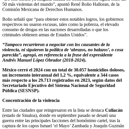
50 más violentas del mundo”, apuntó René Bolio Halloran, de la
Comisión Mexicana de Derechos Humanos.
Bolio señaló que “para obtener estos notables logros, los gobiernos
respectivos no usaron excusas, tales como la pobreza, el elevado
consumo de drogas en las naciones desarrolladas o que los
criminales obtienen armas de Estados Unidos”.
“Tampoco recurrieron a negociar con los causantes de la
violencia, ni siguieron la política de ‘abrazos, no balazos’, o cosa
parecida”, agregó, en referencia a la frase del expresidente
Andrés Manuel López Obrador (2018-2024).
México cerró el 2024 con un total de 30.057 homicidios dolosos,
un incremento interanual del 1,2 %, equivalente a 344 casos
más respecto a los 29.713 registrados en 2023, según datos del
Secretariado Ejecutivo del Sistema Nacional de Seguridad
Pública (SESNSP).
Concentración de la violencia
Entre las ciudades que reingresaron en la lista se destaca
Culiacán
(estado de Sinaloa), donde en septiembre pasado se desató una
guerra entre las principales facciones del homónimo cartel, tras la
captura de los capos Ismael ‘el Mayo’ Zambada y Joaquín Guzmán