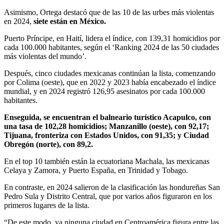
Asimismo, Ortega destacó que de las 10 de las urbes más violentas
en 2024,
siete están en México.
Puerto Príncipe, en Haití, lidera el índice, con 139,31 homicidios por
cada 100.000 habitantes, según el ‘Ranking 2024 de las 50 ciudades
más violentas del mundo’.
Después, cinco ciudades mexicanas continúan la lista, comenzando
por Colima (oeste), que en 2022 y 2023 había encabezado el índice
mundial, y en 2024 registró 126,95 asesinatos por cada 100.000
habitantes.
Enseguida, se encuentran el balneario turístico Acapulco, con
una tasa de 102,28 homicidios; Manzanillo (oeste), con 92,17;
Tijuana, fronteriza con Estados Unidos, con 91,35; y Ciudad
Obregón (norte), con 89,2.
En el top 10 también están la ecuatoriana Machala, las mexicanas
Celaya y Zamora, y Puerto España, en Trinidad y Tobago.
En contraste, en 2024 salieron de la clasificación las hondureñas San
Pedro Sula y Distrito Central, que por varios años figuraron en los
primeros lugares de la lista.
“De este modo, ya ninguna ciudad en Centroamérica figura entre las