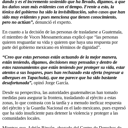
dando y es el incremento sostenido que ha llevado, digamos, a que
los daños sean más evidentes con el tiempo. Frente a esto, la
tónica del gobierno ha sido la invisibilización, salvo casos que han
sido muy evidentes y pues menciona que tienen conocimiento,
pero no actúan”,
denunció el experto.
En cuanto a la decisión de las personas de trasladarse a Guatemala,
el miembro de Voces Mesoamericanas explicó que “las personas
quieren resguardar su vida y quieren que haya una respuesta por
parte del gobierno mexicano en términos de dignidad”.
“Creo que estas personas están actuando de la mejor manera,
están teniendo, digamos, decisiones muy pensadas y dentro de
estos razonamientos que están teniendo por proteger su vida, estar
atentos a sus hogares, pues han rechazado esta oferta (regresar a
albergues en Tapachula), que me parece que ha sido bastante
desafortunada”,
opinó Jorge García.
Desde su perspectiva, las autoridades guatemaltecas han tomado
medidas para asegurar la frontera, trasladando al ejército a estas
zonas, lo que contrasta con la tardía y a menudo ineficaz respuesta
del ejército y la Guardia Nacional en el lado mexicano, pues expresó
que ha sido insuficiente para detener la violencia y proteger a las
comunidades locales.
Mientras que, Adrián Rincón, abogado del Centro de Derechos de