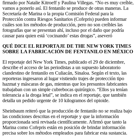
firmado por Natalie Kitroeff y Paulina Villegas. “No es muy creíble,
vamos a ponerlo así. El fentanilo se produce de otras maneras. La
Secretaría de Marina o la propia Comisión Federal para la
Protección contra Riesgos Sanitarios (Cofepris) pueden informar
cuáles son los métodos de producción, pero no son creíbles las
fotografías que se presentan ahí, incluso por el daño que podría
causar para quien está ‘cocinando’ estas drogas”, aseveró
QUÉ DICE EL REPORTAJE DE THE NEW YORK TIMES
SOBRE LA FABRICACIÓN DE FENTANILO EN MÉXICO
El reportaje del New York Times, publicado el 29 de diciembre,
describe el acceso de las periodistas a un supuesto laboratorio
clandestino de fentanilo en Culiacán, Sinaloa. Según el texto, las
reporteras ingresaron al lugar vistiendo trajes de protección tipo
hazmat y máscaras de gas, mientras que los presuntos fabricantes
trabajaban con un simple cubrebocas quirúrgico. “Ellos ya tenían
tolerancia a la droga letal”, se indica en el reportaje, que también
detalla un pedido urgente de 10 kilogramos del opioide.
Sheinbaum reiteró que la producción de fentanilo no se realiza bajo
las condiciones descritas en el reportaje y que la información
proporcionada será revisada científicamente. Afirmó que tanto la
Marina como Cofepris están en posición de brindar información
precisa sobre los métodos empleados para fabricar esta sustancia.