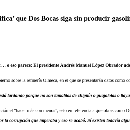
fica’ que Dos Bocas siga sin producir gasol
nar… o eso parece: El presidente Andrés Manuel López Obrador ade
bierno sobre la refinería Olmeca, en el que se presentarán datos como c
 está tardando porque no son tamalitos de chipilín o guajolotas o tla
ración el “hacer más con menos”, esto en referencia a que obras como Do
or la corrupción que imperaba y eso se acabó. Sí existen todavía algu