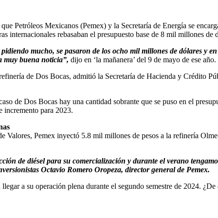
ue Petróleos Mexicanos (Pemex) y la Secretaría de Energía se encargar
ras internacionales rebasaban el presupuesto base de 8 mil millones de d
n pidiendo mucho, se pasaron de los ocho mil millones de dólares y e
a muy buena noticia”,
dijo en ‘la mañanera’ del 9 de mayo de ese año.
finería de Dos Bocas, admitió la Secretaría de Hacienda y Crédito Públ
 caso de Dos Bocas hay una cantidad sobrante que se puso en el presupu
e incremento para 2023.
nas
Valores, Pemex inyectó 5.8 mil millones de pesos a la refinería Olmeca
cción de diésel para su comercialización y durante el verano tengam
 inversionistas Octavio Romero Oropeza, director general de Pemex.
a llegar a su operación plena durante el segundo semestre de 2024. ¿De 