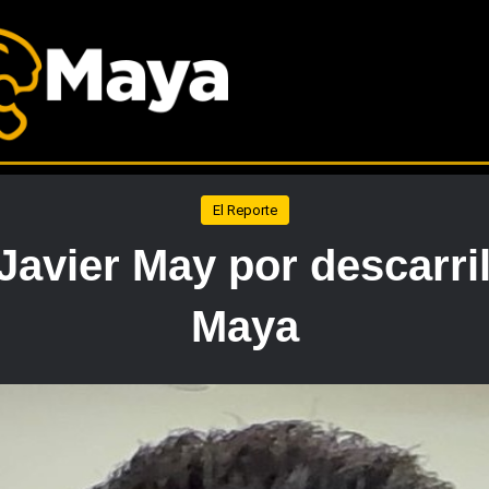
El Reporte
avier May por descarril
Maya