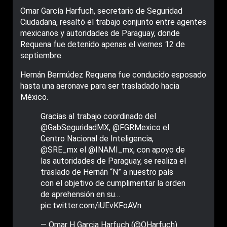
Omar García Harfuch, secretario de Seguridad
Ciudadana, resaltó el trabajo conjunto entre agentes
mexicanos y autoridades de Paraguay, donde
Requena fue detenido apenas el viernes 12 de
septiembre.
Hernán Bermúdez Requena fue conducido esposado
hasta una aeronave para ser trasladado hacia
México.
Gracias al trabajo coordinado del
@GabSeguridadMX
,
@FGRMexico
el
Centro Nacional de Inteligencia,
@SRE_mx
el
@INAMI_mx
, con apoyo de
las autoridades de Paraguay, se realiza el
traslado de Hernán “N” a nuestro país
con el objetivo de cumplimentar la orden
de aprehensión en su…
pic.twitter.com/iUEvKFoAVn
— Omar H Garcia Harfuch (@OHarfuch)