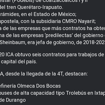
estar (Podebis) de Coatzacoalcos I y II
el tren Querétaro-Irapuato.
irámides, en el Estado de México;
postela, con la subsidiaria CMRO Nayarit;
a de las empresas que más contratos ha obten
na de las empresas ‘predilectas’ del gobiern
 Sheinbaum, era jefa de gobierno, de 2018-202
0 ICA obtuvo seis contratos para trabajos de
capital del país.
, desde la llegada de la 4T, destacan:
Refinería Olmeca Dos Bocas
uses de alta capacidad tipo Trolebús en Ixta
 de Durango