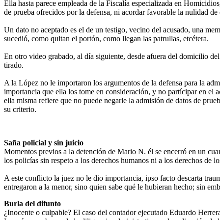
Ella hasta parece empleada de la Fiscalía especializada en Homicidios
de prueba ofrecidos por la defensa, ni acordar favorable la nulidad de d
Un dato no aceptado es el de un testigo, vecino del acusado, una me
sucedió, como quitan el portón, como llegan las patrullas, etcétera.
En otro video grabado, al día siguiente, desde afuera del domicilio de
tirado.
A la López no le importaron los argumentos de la defensa para la admis
importancia que ella los tome en consideración, y no partícipar en el a
ella misma refiere que no puede negarle la admisión de datos de prueba
su criterio.
Saña policial y sin juicio
Momentos previos a la detención de Mario N. él se encerró en un cuart
los policías sin respeto a los derechos humanos ni a los derechos de los
A este conflicto la juez no le dio importancia, ipso facto descarta tra
entregaron a la menor, sino quien sabe qué le hubieran hecho; sin emb
Burla del difunto
¿Inocente o culpable? El caso del contador ejecutado Eduardo Herrera