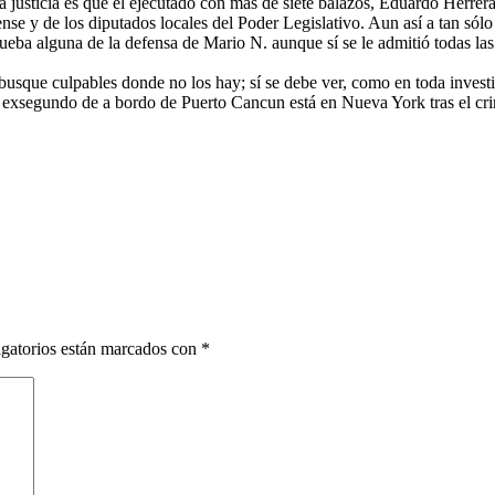
la justicia es que el ejecutado con más de siete balazos, Eduardo Herr
nse y de los diputados locales del Poder Legislativo. Aun así a tan sólo
ueba alguna de la defensa de Mario N. aunque sí se le admitió todas las 
ta busque culpables donde no los hay; sí se debe ver, como en toda inv
exsegundo de a bordo de Puerto Cancun está en Nueva York tras el c
gatorios están marcados con
*