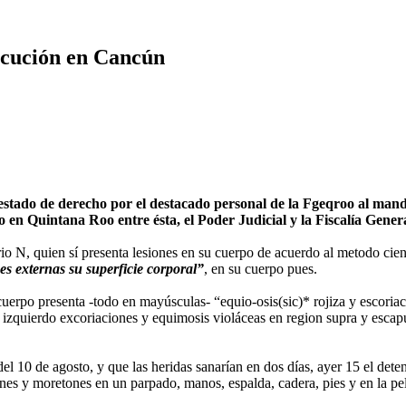
ecución en Cancún
tado de derecho por el destacado personal de la Fgeqroo al mand
ho en Quintana Roo entre ésta, el Poder Judicial y la Fiscalía Gen
 N, quien sí presenta lesiones en su cuerpo de acuerdo al metodo científ
nes externas su superficie corporal”
, en su cuerpo pues.
l cuerpo presenta -todo en mayúsculas- “equio-osis(sic)* rojiza y escori
lo izquierdo excoriaciones y equimosis violáceas en region supra y esca
del 10 de agosto, y que las heridas sanarían en dos días, ayer 15 el det
ones y moretones en un parpado, manos, espalda, cadera, pies y en la pel