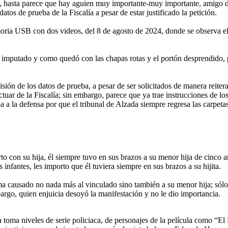
, hasta parece que hay aguien muy importante-muy importante, amigo de 
atos de prueba de la Fiscalía a pesar de estar justificado la petición.
moria USB con dos videos, del 8 de agosto de 2024, donde se observa e
l imputado y como quedó con las chapas rotas y el portón desprendido, po
ión de los datos de prueba, a pesar de ser solicitados de manera reitera
ctuar de la Fiscalía; sin embargo, parece que ya trae instrucciones de l
 a la defensa por que el tribunal de Alzada siempre regresa las carpetas
o con su hija, él siempre tuvo en sus brazos a su menor hija de cinco a
 infantes, les importo que él tuviera siempre en sus brazos a su hijita.
uma causado no nada más al vinculado sino también a su menor hija; sólo 
argo, quien enjuicia desoyó la manifestación y no le dio importancia.
 toma niveles de serie policiaca, de personajes de la película como “El