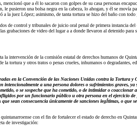
, mencionó que a él lo sacaron con golpes de su casa personas encapuchad
on, le pusieron una bolsa negra en la cabeza, lo ahogan, y él se movía p
ró a la juez López; asimismo, de tanta tortura se hizo del baño con todo 
ados de control y tribunales de juicio oral penal de primera instancia de
a las grabaciones de video del lugar a a donde llevaron al detenido para s
ita la intervención de la comisión estatal de derechos humanos de Quint
e la tortura y otros tratos o penas crueles, inhumanos o degradantes, 
pleadas en la Convención de las Naciones Unidas contra la Tortura y
jan intencionalmente a una persona dolores o sufrimientos graves, ya s
metido, o se sospeche que ha cometido, o de intimidar o coaccionar a
fligidos por un funcionario público u otra persona en el ejercicio de
s que sean consecuencia únicamente de sanciones legÍtimas, o que sea
cia quintanarroense con el fin de fortalecer el estado de derecho en Quin
ta de investigación: