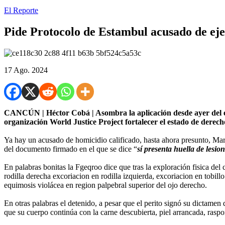
El Reporte
Pide Protocolo de Estambul acusado de ej
17 Ago. 2024
CANCÚN | Héctor Cobá | Asombra la aplicación desde ayer del es
organización World Justice Project fortalecer el estado de derec
Ya hay un acusado de homicidio calificado, hasta ahora presunto, Mario
del documento firmado en el que se dice “
sí presenta huella de lesio
En palabras bonitas la Fgeqroo dice que tras la exploración fisica de
rodilla derecha excoriacion en rodilla izquierda, excoriacion en tobil
equimosis violácea en region palpebral superior del ojo derecho.
En otras palabras el detenido, a pesar que el perito signó su dictamen 
que su cuerpo continúa con la carne descubierta, piel arrancada, rasp