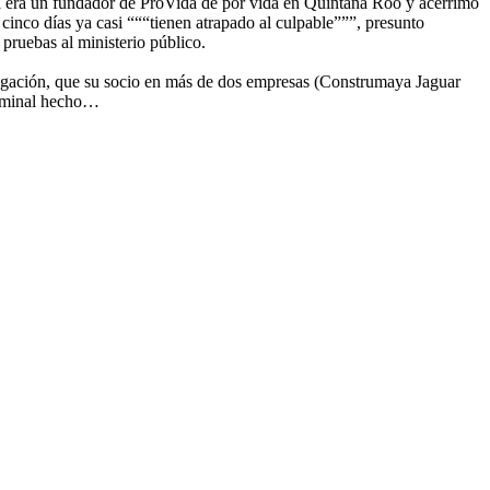
era era un fundador de ProVida de por vida en Quintana Roo y acérrimo
 cinco días ya casi “““tienen atrapado al culpable”””, presunto
pruebas al ministerio público.
estigación, que su socio en más de dos empresas (Construmaya Jaguar
riminal hecho…