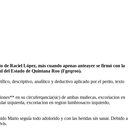
o de Raciel López, más cuando apenas anteayer se firmó con la
eral del Estado de Quintana Roo (Fgeqroo).
ico, descriptivo, analítico y deductivo aplicado por el perito, texto
aciones** en su circuferqancia(sic) de ambas muñecas, excoriacion en
pular izquierda, excoriacion en region lumbrosacro izquierdo,
enido Mario seguía todo adolorido y con las heridas sin sanar. Debido a
vis.