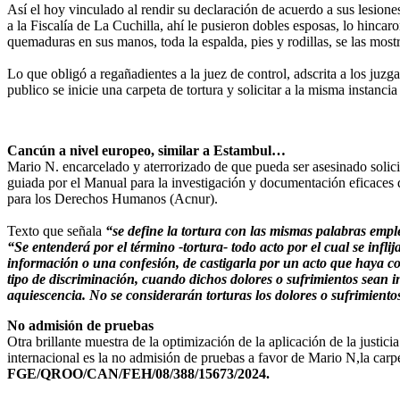
Así el hoy vinculado al rendir su declaración de acuerdo a sus lesiones
a la Fiscalía de La Cuchilla, ahí le pusieron dobles esposas, lo hincar
quemaduras en sus manos, toda la espalda, pies y rodillas, se las most
Lo que obligó a regañadientes a la juez de control, adscrita a los juzg
publico se inicie una carpeta de tortura y solicitar a la misma instanci
Cancún a nivel europeo, similar a Estambul…
Mario N. encarcelado y aterrorizado de que pueda ser asesinado solic
guiada por el Manual para la investigación y documentación eficaces d
para los Derechos Humanos (Acnur).
Texto que señala
“se define la tortura con las mismas palabras em
“Se entenderá por el término -tortura- todo acto por el cual se infli
información o una confesión, de castigarla por un acto que haya co
tipo de discriminación, cuando dichos dolores o sufrimientos sean in
aquiescencia. No se considerarán torturas los dolores o sufrimiento
No admisión de pruebas
Otra brillante muestra de la optimización de la aplicación de la justi
internacional es la no admisión de pruebas a favor de Mario N,la carpe
FGE/QROO/CAN/FEH/08/388/15673/2024.