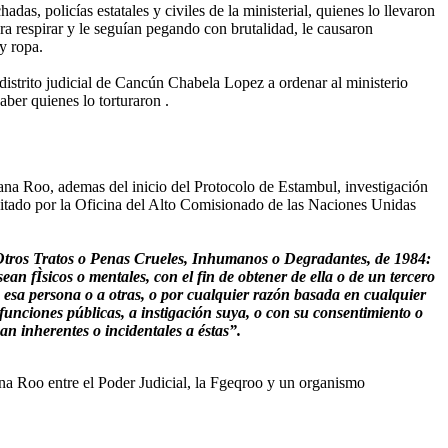
as, policías estatales y civiles de la ministerial, quienes lo llevaron
ara respirar y le seguían pegando con brutalidad, le causaron
y ropa.
l distrito judicial de Cancún Chabela Lopez a ordenar al ministerio
aber quienes lo torturaron .
ana Roo, ademas del inicio del Protocolo de Estambul, investigación
editado por la Oficina del Alto Comisionado de las Naciones Unidas
 Otros Tratos o Penas Crueles, Inhumanos o Degradantes, de 1984:
ean fÌsicos o mentales, con el fin de obtener de ella o de un tercero
 esa persona o a otras, o por cualquier razón basada en cualquier
 funciones públicas, a instigación suya, o con su consentimiento o
n inherentes o incidentales a éstas”.
tana Roo entre el Poder Judicial, la Fgeqroo y un organismo