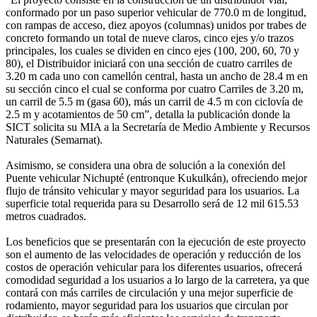
conformado por un paso superior vehicular de 770.0 m de longitud,
con rampas de acceso, diez apoyos (columnas) unidos por trabes de
concreto formando un total de nueve claros, cinco ejes y/o trazos
principales, los cuales se dividen en cinco ejes (100, 200, 60, 70 y
80), el Distribuidor iniciará con una sección de cuatro carriles de
3.20 m cada uno con camellón central, hasta un ancho de 28.4 m en
su sección cinco el cual se conforma por cuatro Carriles de 3.20 m,
un carril de 5.5 m (gasa 60), más un carril de 4.5 m con ciclovía de
2.5 m y acotamientos de 50 cm”, detalla la publicación donde la
SICT solicita su MIA a la Secretaría de Medio Ambiente y Recursos
Naturales (Semarnat).
Asimismo, se considera una obra de solución a la conexión del
Puente vehicular Nichupté (entronque Kukulkán), ofreciendo mejor
flujo de tránsito vehicular y mayor seguridad para los usuarios. La
superficie total requerida para su Desarrollo será de 12 mil 615.53
metros cuadrados.
Los beneficios que se presentarán con la ejecución de este proyecto
son el aumento de las velocidades de operación y reducción de los
costos de operación vehicular para los diferentes usuarios, ofrecerá
comodidad seguridad a los usuarios a lo largo de la carretera, ya que
contará con más carriles de circulación y una mejor superficie de
rodamiento, mayor seguridad para los usuarios que circulan por