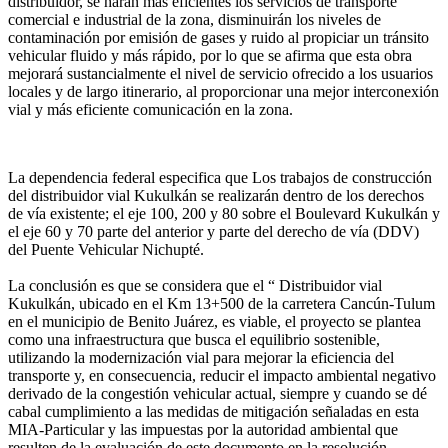
distribuidor, se harán más eficientes los servicios de transporte
comercial e industrial de la zona, disminuirán los niveles de
contaminación por emisión de gases y ruido al propiciar un tránsito
vehicular fluido y más rápido, por lo que se afirma que esta obra
mejorará sustancialmente el nivel de servicio ofrecido a los usuarios
locales y de largo itinerario, al proporcionar una mejor interconexión
vial y más eficiente comunicación en la zona.
La dependencia federal especifica que Los trabajos de construcción
del distribuidor vial Kukulkán se realizarán dentro de los derechos
de vía existente; el eje 100, 200 y 80 sobre el Boulevard Kukulkán y
el eje 60 y 70 parte del anterior y parte del derecho de vía (DDV)
del Puente Vehicular Nichupté.
La conclusión es que se considera que el “ Distribuidor vial
Kukulkán, ubicado en el Km 13+500 de la carretera Cancún-Tulum
en el municipio de Benito Juárez, es viable, el proyecto se plantea
como una infraestructura que busca el equilibrio sostenible,
utilizando la modernización vial para mejorar la eficiencia del
transporte y, en consecuencia, reducir el impacto ambiental negativo
derivado de la congestión vehicular actual, siempre y cuando se dé
cabal cumplimiento a las medidas de mitigación señaladas en esta
MIA-Particular y las impuestas por la autoridad ambiental que
resulten de la evaluación de este documento en la resolución