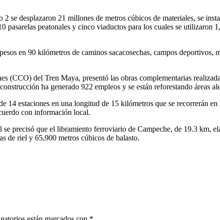
 2 se desplazaron 21 millones de metros cúbicos de materiales, se inst
 10 pasarelas peatonales y cinco viaductos para los cuales se utilizaro
pesos en 90 kilómetros de caminos sacacosechas, campos deportivos, mer
es (CCO) del Tren Maya, presentó las obras complementarias realizada
 construcción ha generado 922 empleos y se están reforestando áreas al
de 14 estaciones en una longitud de 15 kilómetros que se recorrerán en
cuerdo con información local.
se precisó que el libramiento ferroviario de Campeche, de 19.3 km, ela
as de riel y 65,900 metros cúbicos de balasto.
gatorios están marcados con
*