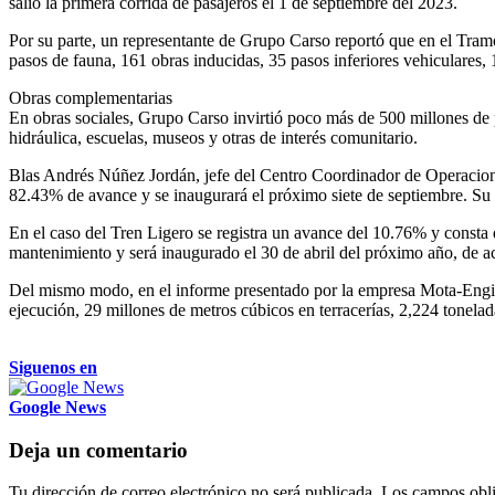
salió la primera corrida de pasajeros el 1 de septiembre del 2023.
Por su parte, un representante de Grupo Carso reportó que en el Tramo
pasos de fauna, 161 obras inducidas, 35 pasos inferiores vehiculares,
Obras complementarias
En obras sociales, Grupo Carso invirtió poco más de 500 millones de 
hidráulica, escuelas, museos y otras de interés comunitario.
Blas Andrés Núñez Jordán, jefe del Centro Coordinador de Operacion
82.43% de avance y se inaugurará el próximo siete de septiembre. Su
En el caso del Tren Ligero se registra un avance del 10.76% y consta 
mantenimiento y será inaugurado el 30 de abril del próximo año, de a
Del mismo modo, en el informe presentado por la empresa Mota-Engil 
ejecución, 29 millones de metros cúbicos en terracerías, 2,224 tonelad
Siguenos en
Google News
Deja un comentario
Tu dirección de correo electrónico no será publicada.
Los campos obli