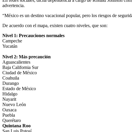
En redes sociales, dicha dependencia a cargo de Ronald Johnson compa
advertencia.
“México es un destino vacacional popular, pero los riesgos de segurid
De acuerdo con el mapa, existen cuatro niveles, que son:
Nivel 1: Precauciones normales
Campeche
Yucatán
Nivel 2: Más precaución
Aguascalientes
Baja California Sur
Ciudad de México
Coahuila
Durango
Estado de México
Hidalgo
Nayarit
Nuevo León
Oaxaca
Puebla
Querétaro
Quintana Roo
San Luis Potosí