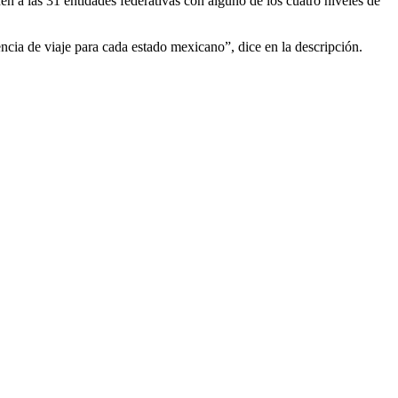
 a las 31 entidades federativas con alguno de los cuatro niveles de
ncia de viaje para cada estado mexicano”, dice en la descripción.