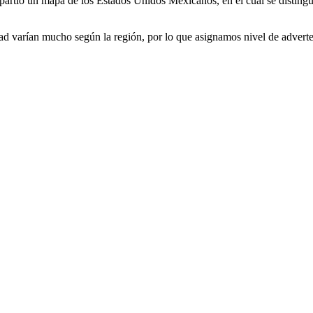
rtió un mapa de los Estados Unidos Mexicanos, en el cual se distinguen
ad varían mucho según la región, por lo que asignamos nivel de adverte