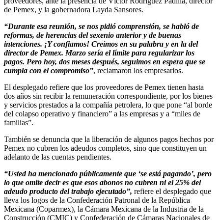
proveedores, ante la presencia de Víctor Rodríguez Padilla, director
de Pemex, y la gobernadora Layda Sansores.
“Durante esa reunión, se nos pidió comprensión, se habló de
reformas, de herencias del sexenio anterior y de buenas
intenciones. ¡Y confiamos! Creímos en su palabra y en la del
director de Pemex. Marzo sería el límite para regularizar los
pagos. Pero hoy, dos meses después, seguimos en espera que se
cumpla con el compromiso”
, reclamaron los empresarios.
El desplegado refiere que los proveedores de Pemex tienen hasta
dos años sin recibir la remuneración correspondiente, por los bienes
y servicios prestados a la compañía petrolera, lo que pone “al borde
del colapso operativo y financiero” a las empresas y a “miles de
familias”.
También se denuncia que la liberación de algunos pagos hechos por
Pemex no cubren los adeudos completos, sino que constituyen un
adelanto de las cuentas pendientes.
“Usted ha mencionado públicamente que ‘se está pagando’, pero
lo que omite decir es que esos abonos no cubren ni el 25% del
adeudo producto del trabajo ejecutado”,
refiere el desplegado que
lleva los logos de la Confederación Patronal de la República
Mexicana (Coparmex), la Cámara Mexicana de la Industria de la
Construcción (CMIC) y Confederación de Cámaras Nacionales de