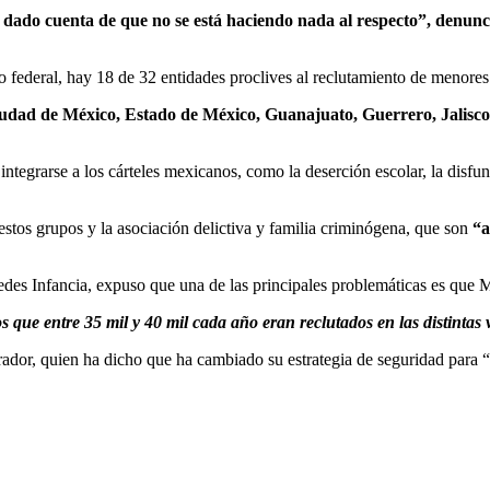
s dado cuenta de que no se está haciendo nada al respecto”, denunc
federal, hay 18 de 32 entidades proclives al reclutamiento de menores d
iudad de México, Estado de México, Guanajuato, Guerrero, Jalisc
 integrarse a los cárteles mexicanos, como la deserción escolar, la disf
estos grupos y la asociación delictiva y familia criminógena, que son
“a
es Infancia, expuso que una de las principales problemáticas es que Mé
s que entre 35 mil y 40 mil cada año eran reclutados en las distinta
or, quien ha dicho que ha cambiado su estrategia de seguridad para “ate