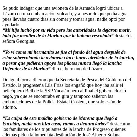
Se pudo indagar que una avioneta de la Armada logró ubicar a
Lázaro en una embarcación volcada, y a pesar de que pedía agua
pues llevaba cuatro días sin comer y tomar agua, nadie optó por
ayudarlo.
“Mi hijo luchó por su vida pero las autoridades lo dejaron morir,
todo fue mentira de la Marina que lo habían rescatado”
destacó la
señora Georgina.
“Yo vi como mi hermanito se fue al fondo del agua después de
estar sobrevolando la avioneta cinco horas alrededor de la lancha,
a pesar que pidieron apoyo los pilotos nunca llegó la lancha
Defender de la Marina”
dijo el hermano de Lázaro.
De igual forma dijeron que la Secretaria de Pesca del Gobierno del
Estado, la progreseña Lila Frías los engañó que hoy iba salir el
helicóptero Bell de la SSP Yucatán pero al final el gobernador lo
negó, ya que se encontraba en gira y tampoco salieron las
embarcaciones de la Policía Estatal Costera, que solo están de
adorno.
“Es culpa de este maldito gobierno de Morena que llegó a
Yucatán, nadie nos hizo caso, vamos a denunciarlos”
destacaron
los familiares de los tripulantes de la lancha de Progreso quienes
además piden la inmediata destitución de José Alberto Solana