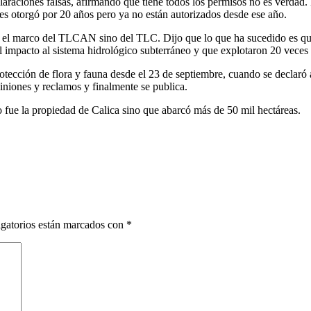
raciones falsas, afirmando que tiene todos los permisos no es verdad. 
es otorgó por 20 años pero ya no están autorizados desde ese año.
l marco del TLCAN sino del TLC. Dijo que lo que ha sucedido es que M
impacto al sistema hidrológico subterráneo y que explotaron 20 veces
ción de flora y fauna desde el 23 de septiembre, cuando se declaró áre
iniones y reclamos y finalmente se publica.
 fue la propiedad de Calica sino que abarcó más de 50 mil hectáreas.
gatorios están marcados con
*