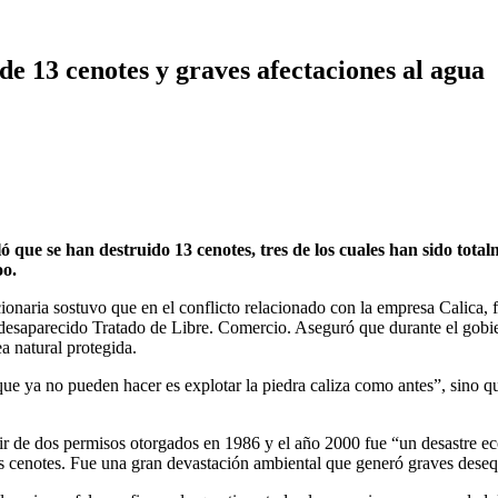
de 13 cenotes y graves afectaciones al agua
ue se han destruido 13 cenotes, tres de los cuales han sido totalm
oo.
naria sostuvo que en el conflicto relacionado con la empresa Calica, fi
 desaparecido Tratado de Libre. Comercio. Aseguró que durante el go
a natural protegida.
ue ya no pueden hacer es explotar la piedra caliza como antes”, sino qu
ir de dos permisos otorgados en 1986 y el año 2000 fue “un desastre ecoló
los cenotes. Fue una gran devastación ambiental que generó graves deseq