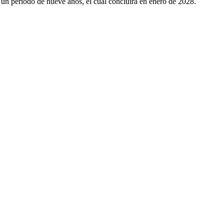
 un periodo de nueve años, el cual concluirá en enero de 2028.