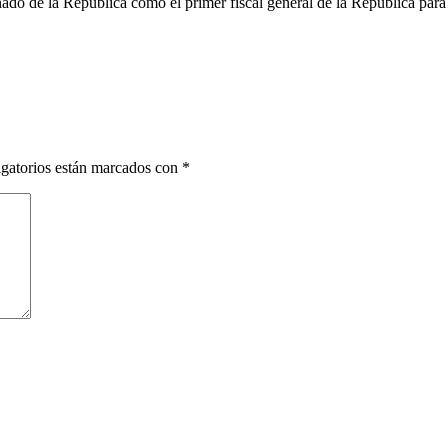
ado de la República como el primer fiscal general de la República para
gatorios están marcados con
*