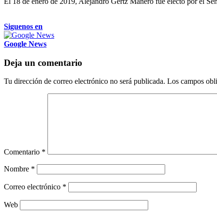
El 18 de enero de 2019, Alejandro Gertz Manero fue electo por el Sen
Siguenos en
Google News
Deja un comentario
Tu dirección de correo electrónico no será publicada.
Los campos obli
Comentario
*
Nombre
*
Correo electrónico
*
Web