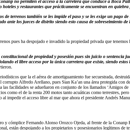
Conanp no permiten el acceso a la carretera que conduce a Boca Pail
o hoteles y restaurantes que prácticamente se encuentran en quiebra p
s de terrenos también se les impide el paso y se les exige un pago de
do ante los jueces de distrito siendo esto causa de sobreseimiento de 
rrenos pues ha despojado e invadido la propiedad privada que tenemos 
constitucional de propiedad y posesión pues sin juicio o sentencia j
iolando el libre acceso por la única carretera que existe, siendo esto
rtieron.
odísticos que la el aérea de amortiguamiento fue secuestrada, destruida
 corrupto Alfredo Arellano, pues Sian Ka’an una área protegida con de
s a las facilidades se adueñaron en conjunto de los llamados ‘Amigos d
ios como el de la renta 200 motos tanto acuáticas como terrestres, pero l
erto al impedir el acceso libre al mar que ahora el presidente Andrés 
ro y cómplice Fernando Alonso Orozco Ojeda, al frente de la Conanp Reg
l, están despojando a los propietarios y posesionarios legítimos de ter