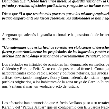
Denuncian que:
“Desde hace unos meses, la guardia nacional y la 
privada y resultan afectados particulares y negocios de turismo com
Dicen que
“Lo que resulta más grave es que a los mismos propietario
pedido amparo ante los jueces federales, las autoridades lo han nega
Aseguran que además la guardia nacional se ha posesionado de los te
del pueblo.
“Consideramos que estos hechos constituyen violaciones al derecho 
fuerza y autoritariamente las propiedades de los lugareños y están v
artículo 222 del Código Nacional de Procedimientos Penales”
, advi
Los afectados en infinidad de ocasiones han denunciado en medios peri
Calderón y Enrique Peña Nieto cuando pusieron al frente la Conanp al
narcotraficantes como Pablo Escobar y políticos nefastos, que gracia
artistas, devastando manglares, flora y fauna, además de instalar negoc
pueblos originarios, a los habitantes de la zona maya de Carrillo Pu
una ‘ventana al mar’ un verdadero acto de justicia.
Los afectados han denunciado que Alfredo Arellano puso a su testafer
Ka’an y del “Parque Jaguar” que en contubernio con la Guardia Naciona