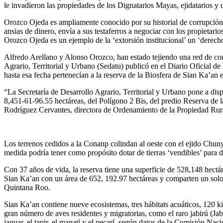
le invadieron las propiedades de los Dignatarios Mayas, ejidatarios y 
Orozco Ojeda es ampliamente conocido por su historial de corrupción, 
ansias de dinero, envía a sus testaferros a negociar con los propietari
Orozco Ojeda es un ejemplo de la ‘extorsión institucional’ un ‘derech
Alfredo Arellano y Alonso Orozco, han estado tejiendo una red de com
Agrario, Territorial y Urbano (Sedatu) publicó en el Diario Oficial 
hasta esa fecha pertenecían a la reserva de la Biosfera de Sian Ka’an e
“La Secretaría de Desarrollo Agrario, Territorial y Urbano pone a di
8,451-61-96.55 hectáreas, del Polígono 2 Bis, del predio Reserva de 
Rodríguez Cervantes, directora de Ordenamiento de la Propiedad Rura
Los terrenos cedidos a la Conanp colindan al oeste con el ejido Chun
medida podría tener como propósito dotar de tierras ‘vendibles’ para d
Con 37 años de vida, la reserva tiene una superficie de 528,148 hect
Sian Ka’an con un área de 652, 192.97 hectáreas y comparten un solo 
Quintana Roo.
Sian Ka’an contiene nueve ecosistemas, tres hábitats acuáticos, 120 
gran número de aves residentes y migratorias, como el raro jabirú (Jab
jaguar, el tapir, el manatí y el pecarí, según datos de la Comisión Na