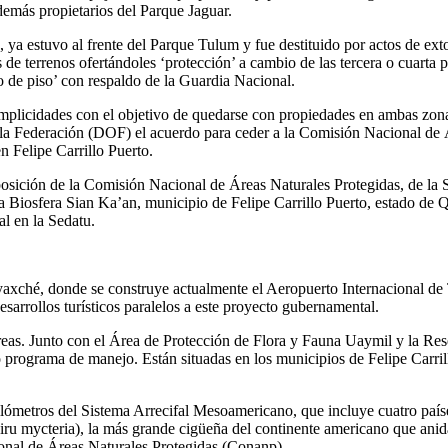
demás propietarios del Parque Jaguar.
ya estuvo al frente del Parque Tulum y fue destituido por actos de ext
os de terrenos ofertándoles ‘protección’ a cambio de las tercera o cuarta
o de piso’ con respaldo de la Guardia Nacional.
plicidades con el objetivo de quedarse con propiedades en ambas zonas,
de la Federación (DOF) el acuerdo para ceder a la Comisión Nacional de
n Felipe Carrillo Puerto.
sposición de la Comisión Nacional de Áreas Naturales Protegidas, de la 
la Biosfera Sian Ka’an, municipio de Felipe Carrillo Puerto, estado de
l en la Sedatu.
yaxché, donde se construye actualmente el Aeropuerto Internacional de
esarrollos turísticos paralelos a este proyecto gubernamental.
áreas. Junto con el Área de Protección de Flora y Fauna Uaymil y la Re
programa de manejo. Están situadas en los municipios de Felipe Carrill
kilómetros del Sistema Arrecifal Mesoamericano, que incluye cuatro pa
iru mycteria), la más grande cigüeña del continente americano que anida
cional de Áreas Naturales Protegidas (Conanp).