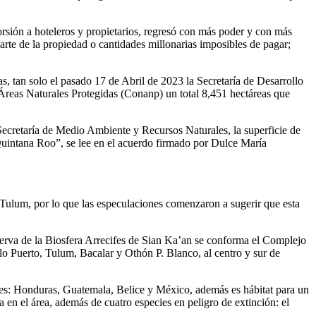
orsión a hoteleros y propietarios, regresó con más poder y con más
 parte de la propiedad o cantidades millonarias imposibles de pagar;
 tan solo el pasado 17 de Abril de 2023 la Secretaría de Desarrollo
 Áreas Naturales Protegidas (Conanp) un total 8,451 hectáreas que
Secretaría de Medio Ambiente y Recursos Naturales, la superficie de
 Quintana Roo”, se lee en el acuerdo firmado por Dulce María
 Tulum, por lo que las especulaciones comenzaron a sugerir que esta
serva de la Biosfera Arrecifes de Sian Ka’an se conforma el Complejo
o Puerto, Tulum, Bacalar y Othón P. Blanco, al centro y sur de
íses: Honduras, Guatemala, Belice y México, además es hábitat para un
 en el área, además de cuatro especies en peligro de extinción: el