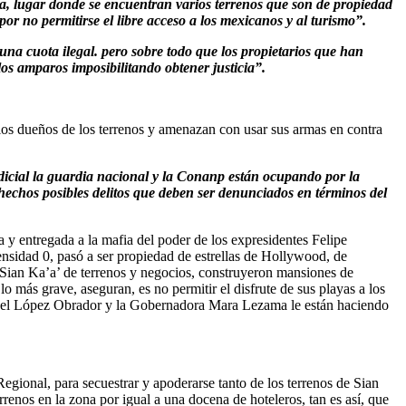
a, lugar donde se encuentran varios terrenos que son de propiedad
or no permitirse el libre acceso a los mexicanos y al turismo”.
 una cuota ilegal. pero sobre todo que los propietarios que han
los amparos imposibilitando obtener justicia”.
los dueños de los terrenos y amenazan con usar sus armas en contra
udicial la guardia nacional y la Conanp están ocupando por la
s hechos posibles delitos que deben ser denunciados en términos del
 y entregada a la mafia del poder de los expresidentes Felipe
nsidad 0, pasó a ser propiedad de estrellas de Hollywood, de
e Sian Ka’a’ de terrenos y negocios, construyeron mansiones de
o más grave, aseguran, es no permitir el disfrute de sus playas a los
Manuel López Obrador y la Gobernadora Mara Lezama le están haciendo
ional, para secuestrar y apoderarse tanto de los terrenos de Sian
renos en la zona por igual a una docena de hoteleros, tan es así, que