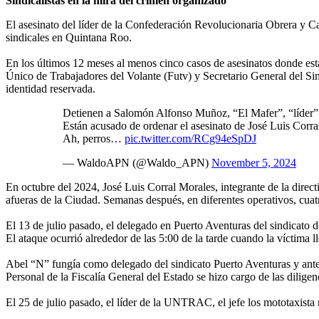
Sindicalistas en la mira del crimen organizado
El asesinato del líder de la Confederación Revolucionaria Obrera y 
sindicales en Quintana Roo.
En los últimos 12 meses al menos cinco casos de asesinatos donde está
Único de Trabajadores del Volante (Futv) y Secretario General del Si
identidad reservada.
Detienen a Salomón Alfonso Muñoz, “El Mafer”, “líder” 
Están acusado de ordenar el asesinato de José Luis Corr
Ah, perros…
pic.twitter.com/RCg94eSpDJ
— WaldoAPN (@Waldo_APN)
November 5, 2024
En octubre del 2024, José Luis Corral Morales, integrante de la direc
afueras de la Ciudad. Semanas después, en diferentes operativos, cuatr
El 13 de julio pasado, el delegado en Puerto Aventuras del sindicato 
El ataque ocurrió alrededor de las 5:00 de la tarde cuando la víctima 
Abel “N” fungía como delegado del sindicato Puerto Aventuras y ante
Personal de la Fiscalía General del Estado se hizo cargo de las dilige
El 25 de julio pasado, el líder de la UNTRAC, el jefe los mototaxista 