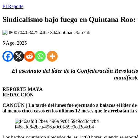
El Reporte
Sindicalismo bajo fuego en Quintana Roo: e
5 Ago. 2025
El asesinato del líder de la Confederación Revolu
manifiest
REPORTE MAYA
REDACCIÓN
CANCÚN | La tarde del lunes fue ejecutado a balazos el líder 
al menos cinco casos en los últimos 12 meses que le arrebatan la vi
f46aafd8-2bea-496a-9c0f-59c9cd3c4cb4
Los hechos ocurrieron alrededor de las 14:00 horas, cuando se report