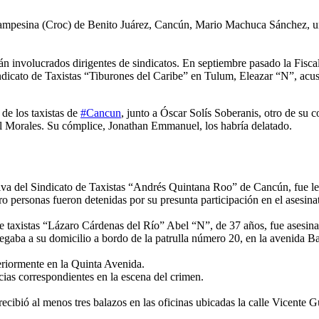
Campesina (Croc) de Benito Juárez, Cancún, Mario Machuca Sánchez, un
n involucrados dirigentes de sindicatos. En septiembre pasado la Fisca
ndicato de Taxistas “Tiburones del Caribe” en Tulum, Eleazar “N”, acus
de los taxistas de
#Cancun
, junto a Óscar Solís Soberanis, otro de su c
al Morales. Su cómplice, Jonathan Emmanuel, los habría delatado.
tiva del Sindicato de Taxistas “Andrés Quintana Roo” de Cancún, fue le
o personas fueron detenidas por su presunta participación en el asesina
de taxistas “Lázaro Cárdenas del Río” Abel “N”, de 37 años, fue asesina
llegaba a su domicilio a bordo de la patrulla número 20, en la avenida B
riormente en la Quinta Avenida.
ncias correspondientes en la escena del crimen.
recibió al menos tres balazos en las oficinas ubicadas la calle Vicente