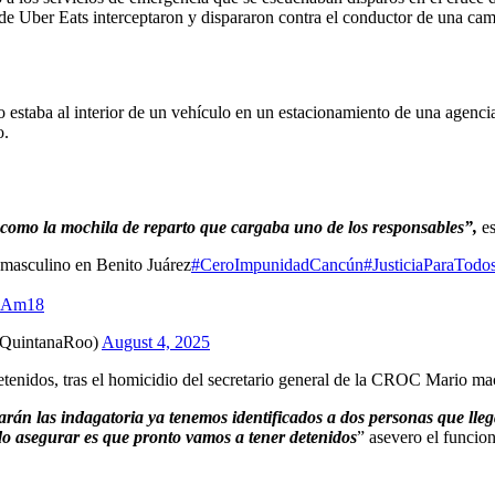
 de Uber Eats interceptaron y dispararon contra el conductor de una cam
estaba al interior de un vehículo en un estacionamiento de una agenci
o.
sí como la mochila de reparto que cargaba uno de los responsables”,
es
 masculino en Benito Juárez
#CeroImpunidadCancún
#JusticiaParaTodo
moAm18
EQuintanaRoo)
August 4, 2025
detenidos, tras el homicidio del secretario general de la CROC Mario m
zarán las indagatoria ya tenemos identificados a dos personas que l
o asegurar es que pronto vamos a tener detenidos
” asevero el funcio