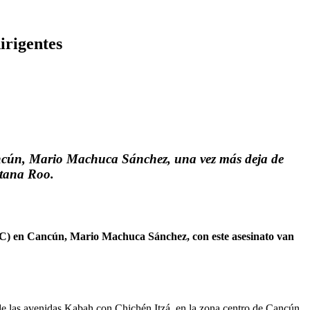
irigentes
Cancún, Mario Machuca Sánchez, una vez más deja de
ntana Roo.
OC) en Cancún, Mario Machuca Sánchez, con este asesinato van
 de las avenidas Kabah con Chichén Itzá, en la zona centro de Cancún,