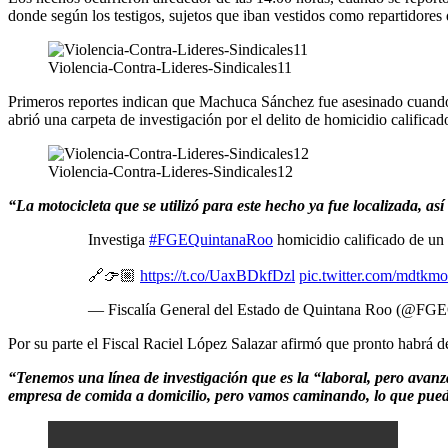
donde según los testigos, sujetos que iban vestidos como repartidores
Violencia-Contra-Lideres-Sindicales11
Primeros reportes indican que Machuca Sánchez fue asesinado cuando 
abrió una carpeta de investigación por el delito de homicidio calificad
Violencia-Contra-Lideres-Sindicales12
“La motocicleta que se utilizó para este hecho ya fue localizada, a
Investiga
#FGEQuintanaRoo
homicidio calificado de un
🔗👉🏼
https://t.co/UaxBDkfDzl
pic.twitter.com/mdtk
— Fiscalía General del Estado de Quintana Roo (@FG
Por su parte el Fiscal Raciel López Salazar afirmó que pronto habrá 
“Tenemos una línea de investigación que es la “laboral, pero avan
empresa de comida a domicilio, pero vamos caminando, lo que pued