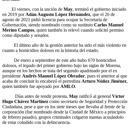
El viernes, con la unción de
May
, terminó el gobierno iniciado
en 2019 por
Adán Augusto López Hernández
, que el 26 de
agosto de 2021 pidió licencia para ocupar la Secretaría de
Gobernación, siendo nombrado como su sustituto
Carlos Manuel
Merino Campos
, quien también lo relevó cuando solicitó permiso
como diputado y senador.
El último año de la gestión anterior ha sido el más violento en
cuanto a homicidios dolosos en la historia del estado.
De enero a septiembre de este año hubo 670 homicidios
dolosos, el
legado
del primer gobierno bajo las siglas de Morena,
aunque en los hechos se trata del segundo apadrinado por el ex
presidente
Andrés Manuel López Obrador
, pues el anterior al que
acaba de concluir lo encabezó el perredista
Arturo Núñez Jiménez
,
quien también fue apoyado por
AMLO
.
Días antes de rendir protesta,
May
ratificó al general
Víctor
Hugo Chávez Martínez
como secretario de Seguridad y Protección
Ciudadana, pese a que en los siete meses que llevaba al frente de la
corporación (fue nombrado desde la Ciudad de México a principios
de febrero pasado), grupos criminales colgaron mantas acusándolo
de estar coludido con la delincuencia.