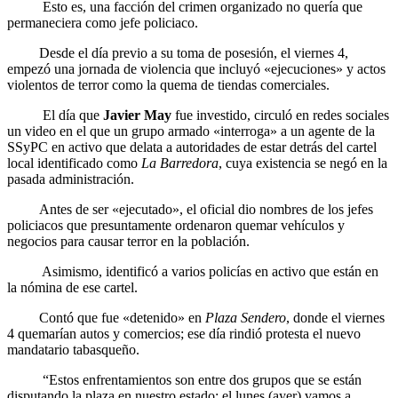
Esto es, una facción del crimen organizado no quería que
permaneciera como jefe policiaco.
Desde el día previo a su toma de posesión, el viernes 4,
empezó una jornada de violencia que incluyó «ejecuciones» y actos
violentos de terror como la quema de tiendas comerciales.
El día que
Javier May
fue investido, circuló en redes sociales
un video en el que un grupo armado «interroga» a un agente de la
SSyPC en activo que delata a autoridades de estar detrás del cartel
local identificado como
La Barredora
, cuya existencia se negó en la
pasada administración.
Antes de ser «ejecutado», el oficial dio nombres de los jefes
policiacos que presuntamente ordenaron quemar vehículos y
negocios para causar terror en la población.
Asimismo, identificó a varios policías en activo que están en
la nómina de ese cartel.
Contó que fue «detenido» en
Plaza Sendero
, donde el viernes
4 quemarían autos y comercios; ese día rindió protesta el nuevo
mandatario tabasqueño.
“Estos enfrentamientos son entre dos grupos que se están
disputando la plaza en nuestro estado; el lunes (ayer) vamos a