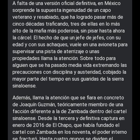
A falta de una versión oficial definitiva, en México
sorprende la supuesta ingenuidad de un capo
veterano y resabiado, que ha logrado pasar más de
cinco décadas traficando, tres de ellas en lo más
alto de la mafia más poderosa, sin pisar hasta ahora
la cárcel. El hecho de que un jefe de jefes, con su
edad y con sus achaques, vuele en una avioneta para
supervisar una pista de aterrizaje o unas
propiedades llama la atención. Sobre todo para
alguien que se ha pasado media vida extremando las
precauciones con disciplina y austeridad, cobijado la
mayor parte del tiempo en sus guaridas de la sierra
sinaloense.
Además, llama la atención que se fiara en concreto
de Joaquín Guzmán, teóricamente miembro de una
facción diferente a la de Zambada dentro del cartel
sinaloense. Desde la tercera y definitiva captura en
enero de 2016 de El Chapo, que había fundado el
cartel con Zambada en los noventa, el poder interno
se fracturó. Hasta cuatro grupos se dividen el