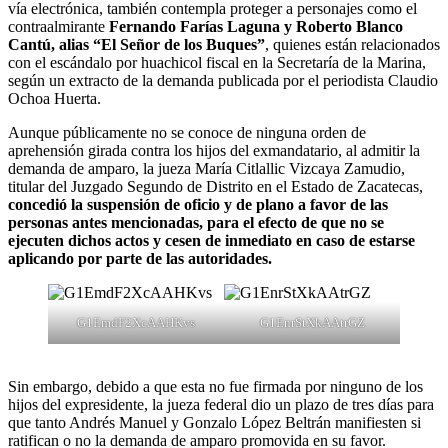
vía electrónica, también contempla proteger a personajes como el
contraalmirante
Fernando Farías Laguna y Roberto Blanco
Cantú, alias “El Señor de los Buques”
, quienes están relacionados
con el escándalo por huachicol fiscal en la Secretaría de la Marina,
según un extracto de la demanda publicada por el periodista Claudio
Ochoa Huerta.
Aunque públicamente no se conoce de ninguna orden de
aprehensión girada contra los hijos del exmandatario, al admitir la
demanda de amparo, la jueza María Citlallic Vizcaya Zamudio,
titular del Juzgado Segundo de Distrito en el Estado de Zacatecas,
concedió la suspensión de oficio y de plano a favor de las
personas antes mencionadas, para el efecto de que no se
ejecuten dichos actos y cesen de inmediato en caso de estarse
aplicando por parte de las autoridades.
G1EmdF2XcAAHKvs
G1EnrStXkAAtrGZ
Sin embargo, debido a que esta no fue firmada por ninguno de los
hijos del expresidente, la jueza federal dio un plazo de tres días para
que tanto Andrés Manuel y Gonzalo López Beltrán manifiesten si
ratifican o no la demanda de amparo promovida en su favor.