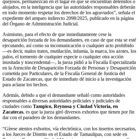
quejosos, permanezcan en el lugar en que se encuentran detenidos o
alojados, en la inteligencia que las autoridades responsables deberán
en todo momento respetar los derechos de los agraviados”, señala el
expediente del amparo indirecto 2098/2025, publicado en la página
del Órgano de Administración Judicial.
Asimismo, para el efecto de que inmediatamente cese la
desaparición forzada de los demandantes, en caso de que esta se esté
ejecutando, así como su incomunicación o cualquier acto prohibido
—es decir, malos tratos, mutilación, infamia, la marca, los azotes, los
palos, el tormento de cualquier especie o cualquier otra acción
inusitada y trascendental—, la jueza pidió a la Fiscalía Especializada
en la Atención de Desaparición Forzada de Personas y Desaparición
cometida por Particulares, de la Fiscalía General de Justicia del
Estado de Zacatecas, que de inmediato dé inicio a la investigación
para aclarar los hechos.
Además, debido a que el demandante señaló como autoridades
responsables a diversas autoridades policiales y judiciales de
ciudades como
Tampico, Reynosa y Ciudad Victoria, en
Zacatecas
, es que la jueza giró diversos exhortos que tienen por fin
dar con el paradero de los demandantes.
“Gírese atentos exhortos, vía electrónica, con los insertos necesarios,
a los Jueces de Distrito en el Estado de Tamaulipas, con sede en