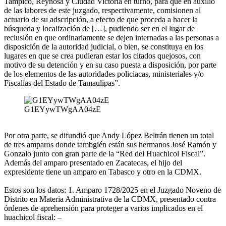
Tampico, Reynosa y Ciudad Victoria en turno, para que en auxilio
de las labores de este juzgado, respectivamente, comisionen al
actuario de su adscripción, a efecto de que proceda a hacer la
búsqueda y localización de […], pudiendo ser en el lugar de
reclusión en que ordinariamente se dejen internadas a las personas a
disposición de la autoridad judicial, o bien, se constituya en los
lugares en que se crea pudieran estar los citados quejosos, con
motivo de su detención y en su caso puesta a disposición, por parte
de los elementos de las autoridades policiacas, ministeriales y/o
Fiscalías del Estado de Tamaulipas”.
G1EYywTWgAA04zE
Por otra parte, se difundió que Andy López Beltrán tienen un total
de tres amparos donde tambgién están sus hermanos José Ramón y
Gonzalo junto con gran parte de la “Red del Huachicol Fiscal”.
Además del amparo presentado en Zacatecas, el hijo del
expresidente tiene un amparo en Tabasco y otro en la CDMX.
Estos son los datos: 1. Amparo 1728/2025 en el Juzgado Noveno de
Distrito en Materia Administrativa de la CDMX, presentado contra
órdenes de aprehensión para proteger a varios implicados en el
huachicol fiscal: –