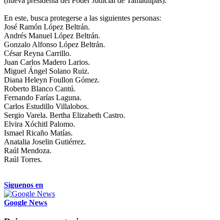
(nueva presidenta del Poder Judicial de Tamaulipas).
En este, busca protegerse a las siguientes personas:
José Ramón López Beltrán.
Andrés Manuel López Beltrán.
Gonzalo Alfonso López Beltrán.
César Reyna Carrillo.
Juan Carlos Madero Larios.
Miguel Ángel Solano Ruiz.
Diana Heleyn Foullon Gómez.
Roberto Blanco Cantú.
Fernando Farías Laguna.
Carlos Estudillo Villalobos.
Sergio Varela. Bertha Elizabeth Castro.
Elvira Xóchitl Palomo.
Ismael Ricaño Matías.
Anatalia Joselin Gutiérrez.
Raúl Mendoza.
Raúl Torres.
Siguenos en
Google News