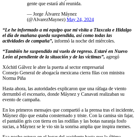
gente que estará ahí reunida.
— Jorge Álvarez Máynez
(@AlvarezMaynez)
May 24, 2024
“Le he informado a mi equipo que mi visita a Tlaxcala e Hidalgo
el día de mañana queda suspendida, así como todas las
actividades de campaña”,
informó la noche del miércoles.
“También he suspendido mi vuelo de regreso. Estaré en Nuevo
León al pendiente de la situación y de las víctimas”,
agregó
Xóchitl Gálvez le abre la puerta al sector empresarial
Consejo General de abogacía mexicana cierra filas con ministra
Norma Piña
Hasta ahora, las autoridades explicaron que una ráfaga de viento
derrumbó el escenario, donde Máynez y Canavati realizaban su
evento de campaña.
En los primeros mensajes que compartió a la prensa tras el incidente,
Máynez dijo que estaba consternado y triste. Con la camisa sin fajar,
el pantalón gris con tierra en las rodillas y las botas naranja fosfo
sucias, a Máynez se le vio sin la sonrisa amplia que inspira memes.
Esa noche estuvo en el lugar del accidente hasta que la última