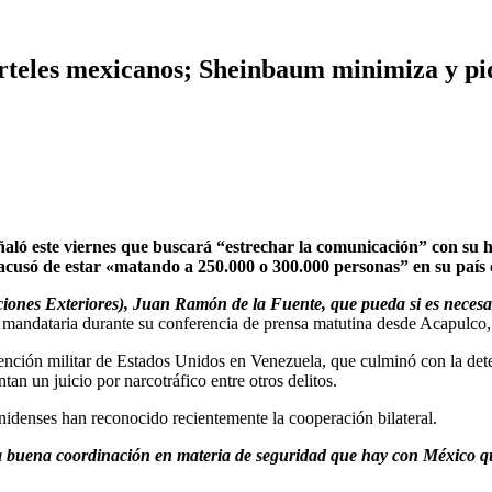
rteles mexicanos; Sheinbaum minimiza y pi
ó este viernes que buscará “estrechar la comunicación” con su 
e acusó de estar «matando a 250.000 o 300.000 personas” en su país
ciones Exteriores), Juan Ramón de la Fuente, que pueda si es necesa
a mandataria durante su conferencia de prensa matutina desde Acapulco,
ención militar de Estados Unidos en Venezuela, que culminó con la dete
n un juicio por narcotráfico entre otros delitos.
idenses han reconocido recientemente la cooperación bilateral.
 la buena coordinación en materia de seguridad que hay con México q