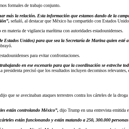
os formales de trabajo conjunto.
har más la relación. Esta información que estamos dando de la campa
ción”,
señaló, al destacar que México ha compartido con Estados Unidos d
 en materia de vigilancia marítima con autoridades estadounidenses.
Estados Unidos) para que sea la Secretaría de Marina quien esté a c
ubrayó.
 estadounidenses para evitar confrontaciones.
rabajando en ese escenario para que la coordinación se estreche tod
presidenta precisó que los resultados incluyen decomisos relevantes, e
o que se avecinaban ataques terrestres contra los cárteles de la droga t
eles están controlando México”,
dijo Trump en una entrevista emitida 
s cárteles están funcionando y están matando a 250, 300.000 personas