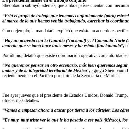
La presidenta insiste en el trabajo conjunto
Sheonbaum subrayó, además, que ambos países cuentan con mecanism
“Está el grupo de trabajo que tenemos conjuntamente (para) estrec
el marco de lo que hemos venido trabajando, estrechar la coordina
Como ejemplo, la mandataria explicó que existe un acuerdo específico
“Hay un acuerdo con la Guardia (Nacional) y el Comando Norte (de 
acuerdo que se tomó hace unos meses y ha estado funcionando”,
s
Por último, detalló que existe coordinación operativa con autoridades
“No queremos pensar en otro escenario, más bien queremos seguir t
ambos y de la integridad territorial de México”,
agregó Sheinbaum La 
recientemente en el Pacífico por parte de la Secretaría de Marina.
Fue ayer jueves que el presidente de Estados Unidos, Donald Trump, dij
ofrecer más detalles.
“Vamos a empezar ahora a atacar por tierra a los cárteles. Los cárt
“Es muy, muy triste ver lo que le ha pasado a ese país (México), lo