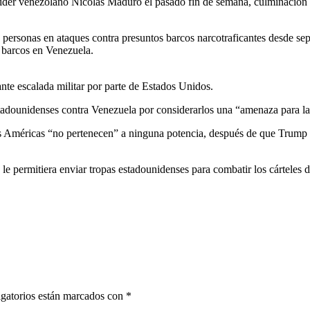
líder venezolano Nicolás Maduro el pasado fin de semana, culminación 
rsonas en ataques contra presuntos barcos narcotraficantes desde sep
s barcos en Venezuela.
nte escalada militar por parte de Estados Unidos.
tadounidenses contra Venezuela por considerarlos una “amenaza para la 
s Américas “no pertenecen” a ninguna potencia, después de que Trump 
 permitiera enviar tropas estadounidenses para combatir los cárteles de
gatorios están marcados con
*