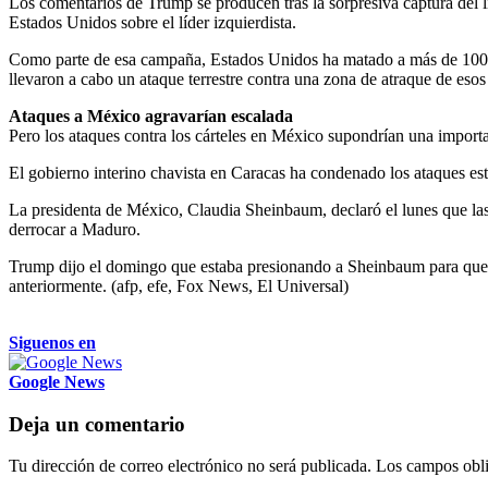
Los comentarios de Trump se producen tras la sorpresiva captura del 
Estados Unidos sobre el líder izquierdista.
Como parte de esa campaña, Estados Unidos ha matado a más de 100 pe
llevaron a cabo un ataque terrestre contra una zona de atraque de eso
Ataques a México agravarían escalada
Pero los ataques contra los cárteles en México supondrían una importa
El gobierno interino chavista en Caracas ha condenado los ataques es
La presidenta de México, Claudia Sheinbaum, declaró el lunes que la
derrocar a Maduro.
Trump dijo el domingo que estaba presionando a Sheinbaum para que le
anteriormente. (afp, efe, Fox News, El Universal)
Siguenos en
Google News
Deja un comentario
Tu dirección de correo electrónico no será publicada.
Los campos obli