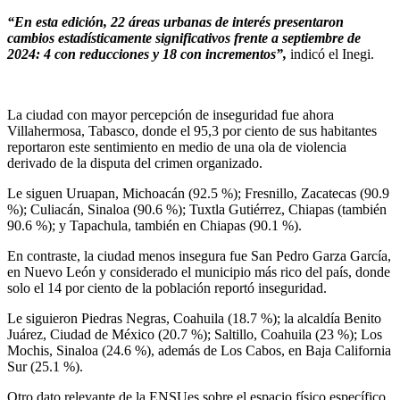
“En esta edición, 22 áreas urbanas de interés presentaron
cambios estadísticamente significativos frente a septiembre de
2024: 4 con reducciones y 18 con incrementos”,
indicó el Inegi.
La ciudad con mayor percepción de inseguridad fue ahora
Villahermosa, Tabasco, donde el 95,3 por ciento de sus habitantes
reportaron este sentimiento en medio de una ola de violencia
derivado de la disputa del crimen organizado.
Le siguen Uruapan, Michoacán (92.5 %); Fresnillo, Zacatecas (90.9
%); Culiacán, Sinaloa (90.6 %); Tuxtla Gutiérrez, Chiapas (también
90.6 %); y Tapachula, también en Chiapas (90.1 %).
En contraste, la ciudad menos insegura fue San Pedro Garza García,
en Nuevo León y considerado el municipio más rico del país, donde
solo el 14 por ciento de la población reportó inseguridad.
Le siguieron Piedras Negras, Coahuila (18.7 %); la alcaldía Benito
Juárez, Ciudad de México (20.7 %); Saltillo, Coahuila (23 %); Los
Mochis, Sinaloa (24.6 %), además de Los Cabos, en Baja California
Sur (25.1 %).
Otro dato relevante de la ENSUes sobre el espacio físico específico