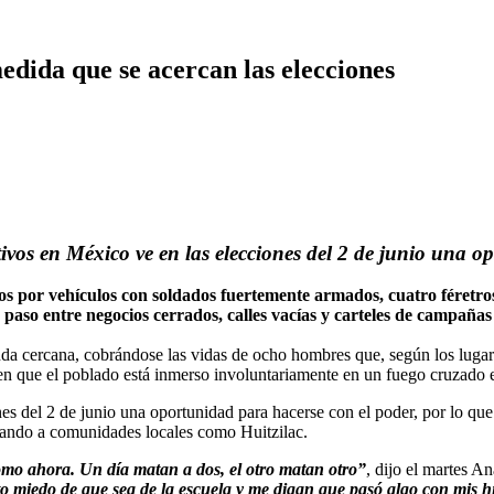
edida que se acercan las elecciones
tivos en México ve en las elecciones del 2 de junio una o
vehículos con soldados fuertemente armados, cuatro féretros flo
 paso entre negocios cerrados, calles vacías y carteles de campañas
da cercana, cobrándose las vidas de ocho hombres que, según los lugar
cen que el poblado está inmerso involuntariamente en un fuego cruzado e
es del 2 de junio una oportunidad para hacerse con el poder, por lo que
rizando a comunidades locales como Huitzilac.
omo ahora. Un día matan a dos, el otro matan otro”
, dijo el martes 
o miedo de que sea de la escuela y me digan que pasó algo con mis hi