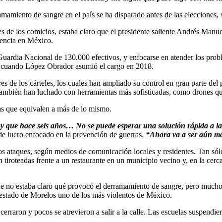
mamiento de sangre en el país se ha disparado antes de las elecciones, s
es de los comicios, estaba claro que el presidente saliente Andrés Manu
olencia en México.
 Guardia Nacional de 130.000 efectivos, y enfocarse en atender los probl
ue cuando López Obrador asumió el cargo en 2018.
s de los cárteles, los cuales han ampliado su control en gran parte del p
. También han luchado con herramientas más sofisticadas, como drones q
tas que equivalen a más de lo mismo.
hoy que hace seis años… No se puede esperar una solución rápida a l
 de lucro enfocado en la prevención de guerras.
“Ahora va a ser aún má
os ataques, según medios de comunicación locales y residentes. Tan sól
on tiroteadas frente a un restaurante en un municipio vecino y, en la ce
e no estaba claro qué provocó el derramamiento de sangre, pero muchos e
estado de Morelos uno de los más violentos de México.
cerraron y pocos se atrevieron a salir a la calle. Las escuelas suspendie