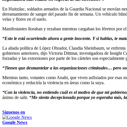
En Huitzilac, soldados armados de la Guardia Nacional se movían nerv
derramamiento de sangre del pasado fin de semana. Un vehículo blinda
velas y flores en el suelo.
Manifestantes lloraban y rezaban mientras cargaban los féretros por e
“Esto le está ocurriendo ahora a gente inocente. Y si hablas, te 
La aliada política de López Obrador, Claudia Sheinbaum, se enfrenta 
gobiernos anteriores, dijo Victoria Dittmar, investigadora de Insigh
forzadas y las extorsiones por parte de los cárteles son especialmente
“Tienen que desmantelar a las organizaciones criminales… pero son m
Mientras tanto, votantes como Anahi, que viven asfixiados por esas m
económica y reduciría la violencia en áreas como la suya.
“Con la violencia, no entiendo cuál es el motivo de que mi gobier
ánimo de salir.
“Me siento decepcionada porque yo esperaba más, la
Siguenos en
Google News