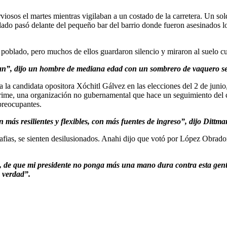
iosos el martes mientras vigilaban a un costado de la carretera. Un sol
do pasó delante del pequeño bar del barrio donde fueron asesinados los 
l poblado, pero muchos de ellos guardaron silencio y miraron al suelo 
matan”, dijo un hombre de mediana edad con un sombrero de vaquero s
a la candidata opositora Xóchitl Gálvez en las elecciones del 2 de jun
t Crime, una organización no gubernamental que hace un seguimiento del
 preocupantes.
ás resilientes y flexibles, con más fuentes de ingreso”, dijo Dittmar
afias, se sienten desilusionados. Anahi dijo que votó por López Obrad
no, de que mi presidente no ponga más una mano dura contra esta gen
 verdad”.