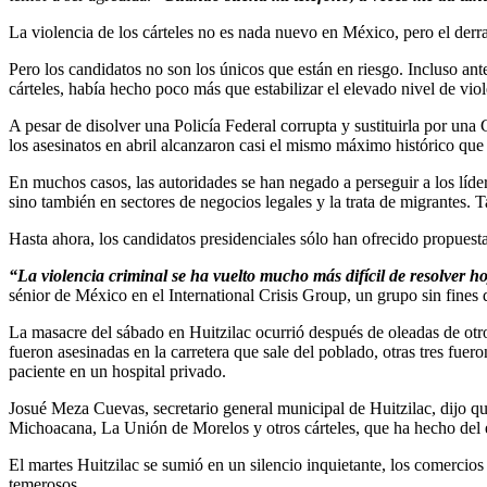
La violencia de los cárteles no es nada nuevo en México, pero el derra
Pero los candidatos no son los únicos que están en riesgo. Incluso ant
cárteles, había hecho poco más que estabilizar el elevado nivel de vi
A pesar de disolver una Policía Federal corrupta y sustituirla por una
los asesinatos en abril alcanzaron casi el mismo máximo histórico q
En muchos casos, las autoridades se han negado a perseguir a los lídere
sino también en sectores de negocios legales y la trata de migrantes
Hasta ahora, los candidatos presidenciales sólo han ofrecido propues
“La violencia criminal se ha vuelto mucho más difícil de resolver 
sénior de México en el International Crisis Group, un grupo sin fines
La masacre del sábado en Huitzilac ocurrió después de oleadas de otr
fueron asesinadas en la carretera que sale del poblado, otras tres fuer
paciente en un hospital privado.
Josué Meza Cuevas, secretario general municipal de Huitzilac, dijo qu
Michoacana, La Unión de Morelos y otros cárteles, que ha hecho del 
El martes Huitzilac se sumió en un silencio inquietante, los comercios 
temerosos.