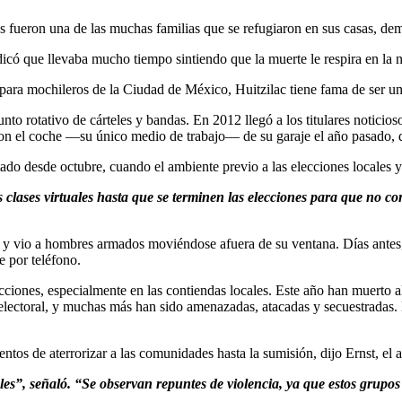
s fueron una de las muchas familias que se refugiaron en sus casas, dema
icó que llevaba mucho tiempo sintiendo que la muerte le respira en la 
ara mochileros de la Ciudad de México, Huitzilac tiene fama de ser un 
unto rotativo de cárteles y bandas. En 2012 llegó a los titulares noticio
n el coche —su único medio de trabajo— de su garaje el año pasado, dij
ado desde octubre, cuando el ambiente previo a las elecciones locales y
s clases virtuales hasta que se terminen las elecciones para que no c
 y vio a hombres armados moviéndose afuera de su ventana. Días antes, 
e por teléfono.
lecciones, especialmente en las contiendas locales. Este año han muerto 
 electoral, y muchas más han sido amenazadas, atacadas y secuestradas. 
entos de aterrorizar a las comunidades hasta la sumisión, dijo Ernst, el a
ales”, señaló. “Se observan repuntes de violencia, ya que estos grup