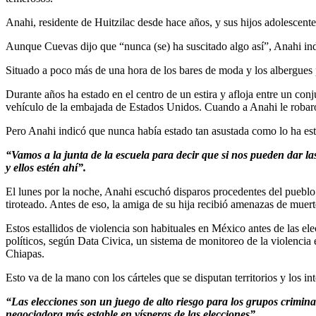
Anahi, residente de Huitzilac desde hace años, y sus hijos adolescente
Aunque Cuevas dijo que “nunca (se) ha suscitado algo así”, Anahi ind
Situado a poco más de una hora de los bares de moda y los albergues p
Durante años ha estado en el centro de un estira y afloja entre un conj
vehículo de la embajada de Estados Unidos. Cuando a Anahi le robaro
Pero Anahi indicó que nunca había estado tan asustada como lo ha est
“Vamos a la junta de la escuela para decir que si nos pueden dar la
y ellos estén ahí”.
El lunes por la noche, Anahi escuchó disparos procedentes del pueblo
tiroteado. Antes de eso, la amiga de su hija recibió amenazas de muert
Estos estallidos de violencia son habituales en México antes de las e
políticos, según Data Civica, un sistema de monitoreo de la violencia
Chiapas.
Esto va de la mano con los cárteles que se disputan territorios y los int
“Las elecciones son un juego de alto riesgo para los grupos crimin
negociadora más estable en vísperas de las elecciones”.