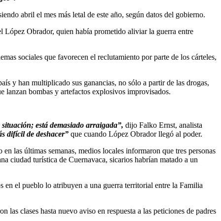
iendo abril el mes más letal de este año, según datos del gobierno.
el López Obrador, quien había prometido aliviar la guerra entre
emas sociales que favorecen el reclutamiento por parte de los cárteles,
aís y han multiplicado sus ganancias, no sólo a partir de las drogas,
ue lanzan bombas y artefactos explosivos improvisados.
a situación; está demasiado arraigada”,
dijo Falko Ernst, analista
s difícil de deshacer”
que cuando López Obrador llegó al poder.
o en las últimas semanas, medios locales informaron que tres personas
rcana ciudad turística de Cuernavaca, sicarios habrían matado a un
n el pueblo lo atribuyen a una guerra territorial entre la Familia
ron las clases hasta nuevo aviso en respuesta a las peticiones de padres