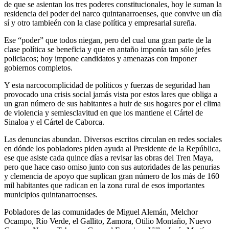
de que se asientan los tres poderes constitucionales, hoy le suman la
residencia del poder del narco quintanarroenses, que convive un día
sí y otro tambieén con la clase política y empresarial sureña.
Ese “poder” que todos niegan, pero del cual una gran parte de la
clase política se beneficia y que en antaño imponía tan sólo jefes
policiacos; hoy impone candidatos y amenazas con imponer
gobiernos completos.
Y esta narcocomplicidad de políticos y fuerzas de seguridad han
provocado una crisis social jamás vista por estos lares que obliga a
un gran número de sus habitantes a huir de sus hogares por el clima
de violencia y semiesclavitud en que los mantiene el Cártel de
Sinaloa y el Cártel de Caborca.
Las denuncias abundan. Diversos escritos circulan en redes sociales
en dónde los pobladores piden ayuda al Presidente de la República,
ese que asiste cada quince días a revisar las obras del Tren Maya,
pero que hace caso omiso junto con sus autoridades de las penurias
y clemencia de apoyo que suplican gran número de los más de 160
mil habitantes que radican en la zona rural de esos importantes
municipios quintanarroenses.
Pobladores de las comunidades de Miguel Alemán, Melchor
Ocampo, Río Verde, el Gallito, Zamora, Otilio Montaño, Nuevo