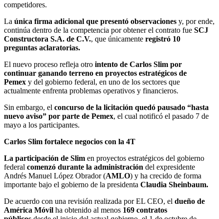
competidores.
La
única firma adicional que presentó observaciones
y, por ende,
continúa dentro de la competencia por obtener el contrato fue
SCJ
Constructora S.A. de C.V.
, que únicamente
registró 10
preguntas aclaratorias.
El nuevo proceso refleja otro
intento de Carlos Slim por
continuar ganando terreno en proyectos estratégicos de
Pemex
y del gobierno federal, en uno de los sectores que
actualmente enfrenta problemas operativos y financieros.
Sin embargo, el
concurso de la licitación quedó pausado “hasta
nuevo aviso” por parte de Pemex
, el cual notificó el pasado 7 de
mayo a los participantes.
Carlos Slim fortalece negocios con la 4T
La participación de Slim
en proyectos estratégicos del gobierno
federal
comenzó durante la administración
del expresidente
Andrés Manuel López Obrador (
AMLO
) y ha crecido de forma
importante bajo el gobierno de la presidenta
Claudia Sheinbaum.
De acuerdo con una revisión realizada por EL CEO, el
dueño de
América Móvil
ha obtenido al menos
169 contratos
públicos
desde el inicio del actual gobierno, el 1 de octubre de