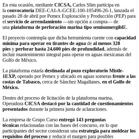
En esta ocasión, mediante
CICSA,
Carlos Slim participa en
la
convocatoria
DEE-CAI-A-GCEE-100-105496-26-1, lanzada el
pasado 28 de abril por Pemex Exploración y Producción (PEP) para
el
servicio de arrendamiento
—sin opción a compra— de
una
plataforma de perforación marina tipo semisumergibl
E.
El proyecto contempla que dicha herramienta cuente con
capacidad
mínima para operar
en tirantes de agua
de
al menos 328
pies
y
perforar hasta 24,600 pies de profundidad
, además de
incluir mantenimiento integral para operar en aguas mexicanas del
Golfo de México.
La plataforma estaría
destinada al pozo exploratorio Mistle-
1EXP,
operado por Pemex y ubicado en aguas someras
frente a las
costas de Tabasco,
cerca de Sánchez Magallanes,
en el Golfo de
México.
Dentro del proceso de licitación de la plataforma marina,
Operadora
CICSA destacó por la cantidad de cuestionamientos
presentados
durante la primera junta de aclaraciones.
La empresa de Grupo Carso
entregó 143 preguntas
técnicas
relacionadas con las bases del concurso, en lo que
participantes del sector consideran una
estrategia para moldear los
requisitos del proceso
y reducir el margen para posibles