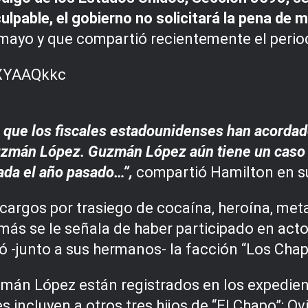
lpable, el gobierno no solicitará la pena de m
mayo y que compartió recientemente el perio
 que los fiscales estadounidenses han acordado
Guzmán López. Guzmán López aún tiene un caso 
da el año pasado…”,
compartió Hamilton en su
argos por trasiego de cocaína, heroína, me
más se le señala de haber participado en acto
ró -junto a sus hermanos- la facción “Los Chap
án López están registrados en los expedientes
incluyen a otros tres hijos de “El Chapo”: Ovi