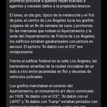
prometió procesar a quienes hayan atacado a
agentes y causado daños a la propiedad.Anuncio
El lunes, un día gris, típico de la melancolía y el frío
de junio, el centro de Los Ángeles lucía los grafitis
vulgares de un fin de semana de caos y protestas.
En las manzanas que rodean el Ayuntamiento y la
sede del Departamento de Policía de Los Ángeles,
los edificios estaban garabateados con pintura en
aerosol. El epíteto “Al diablo con el ICE” era
omnipresente.
Frente al edificio federal en la calle Los Ángeles, las
barrenderas amarillas de la ciudad circulaban de un
lado a otro entre jacarandas en flor y decenas de
vehículos policiales.
Los grafitis manchaban el exterior del
Ayuntamiento, un monumento art déco construido
en 1928. “Al diablo con el ICE”, “Al diablo con el
LAPD” y “Al diablo con Trump” estaban pintados con
aerosol en paredes y escaleras, junto con una