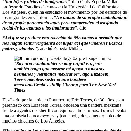
“Son hijos y nietos de inmigrantes”,
dijo Chris Zepeda-Millán,
profesor de Estudios chicanos en la Universidad de California en
Los Ángeles, quien ha estudiado el movimiento por los derechos de
los migrantes en California. “
No dudan de su propia ciudadanía ni
de su propia pertenencia aquí, pero comprenden el trasfondo
racial de los ataques a los inmigrantes”,
dijo.
“Así que se produce esta reacción de ‘No vamos a permitir que
nos hagan sentir vergüenza del lugar del que vinieron nuestros
padres y abuelos’”,
añadió Zepeda-Millán.
“Soy una estadounidense muy orgullosa, pero
también tengo que mostrar mi apoyo a nuestros
hermanos y hermanas mexicanos”, dijo Elizabeth
Torres mientras sostenía una bandera
mexicana.Credit…Philip Cheung para The New York
Times
El sábado por la tarde en Paramount, Eric Torres, de 30 años y sin
parentesco con Elizabeth Torres, ondeaba una bandera mexicana
frente a agentes del sheriff con equipo antidisturbios. Torres llevaba
una camiseta blanca
oversize
y jeans holgados, atuendo típico de
muchos chicanos de Los Ángeles.
“He venido aquí para apoyar a mi gente y mostrarles de dónde