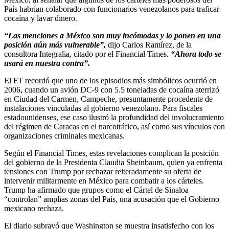
País habrían colaborado con funcionarios venezolanos para traficar
cocaína y lavar dinero.
“Las menciones a México son muy incómodas y lo ponen en una
posición aún más vulnerable”,
dijo Carlos Ramírez, de la
consultora Integralia, citado por el Financial Times.
“Ahora todo se
usará en nuestra contra”.
El FT recordó que uno de los episodios más simbólicos ocurrió en
2006, cuando un avión DC-9 con 5.5 toneladas de cocaína aterrizó
en Ciudad del Carmen, Campeche, presuntamente procedente de
instalaciones vinculadas al gobierno venezolano. Para fiscales
estadounidenses, ese caso ilustró la profundidad del involucramiento
del régimen de Caracas en el narcotráfico, así como sus vínculos con
organizaciones criminales mexicanas.
Según el Financial Times, estas revelaciones complican la posición
del gobierno de la Presidenta Claudia Sheinbaum, quien ya enfrenta
tensiones con Trump por rechazar reiteradamente su oferta de
intervenir militarmente en México para combatir a los cárteles.
Trump ha afirmado que grupos como el Cártel de Sinaloa
“controlan” amplias zonas del País, una acusación que el Gobierno
mexicano rechaza.
El diario subrayó que Washington se muestra insatisfecho con los