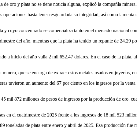
a de oro y plata no se tiene noticia alguna, explicó la compañía minera.
 operaciones hasta tener resguardada su integridad, así como lamenta e
ta y cuyo concentrado se comercializa tanto en el mercado nacional com
imestre del año, mientras que la plata ha tenido un repunte de 24.29 po
o a inicio del año valía 2 mil 652.47 dólares. En el caso de la plata, al
ia minera, que se encarga de extraer estos metales usados en joyerías, e
ineras tuvieron un aumento del 67 por ciento en los ingresos por la ven
e 45 mil 872 millones de pesos de ingresos por la producción de oro, c
os en el cuatrimestre de 2025 frente a los ingresos de 18 mil 523 millo
9 toneladas de plata entre enero y abril de 2025. Esa producción fue mu