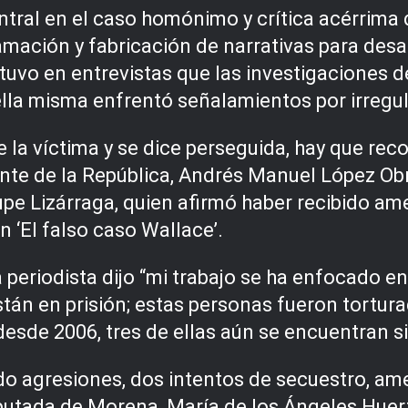
ntral en el caso homónimo y crítica acérrima
amación y fabricación de narrativas para desa
tuvo en entrevistas que las investigaciones 
 ella misma enfrentó señalamientos por irregu
 la víctima y se dice perseguida, hay que rec
dente de la República, Andrés Manuel López Ob
upe Lizárraga, quien afirmó haber recibido am
n ‘El falso caso Wallace’.
periodista dijo “mi trabajo se ha enfocado en
stán en prisión; estas personas fueron tortura
esde 2006, tres de ellas aún se encuentran si
ido agresiones, dos intentos de secuestro, am
iputada de Morena, María de los Ángeles Hue