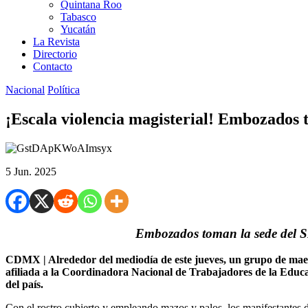
Quintana Roo
Tabasco
Yucatán
La Revista
Directorio
Contacto
Nacional
Política
¡Escala violencia magisterial! Embozados 
5 Jun. 2025
Embozados toman la sede del SNT
CDMX | Alrededor del mediodía de este jueves, un grupo de mae
afiliada a la Coordinadora Nacional de Trabajadores de la Educac
del país.
Con el rostro cubierto y empleando mazos y palos, los manifestantes d