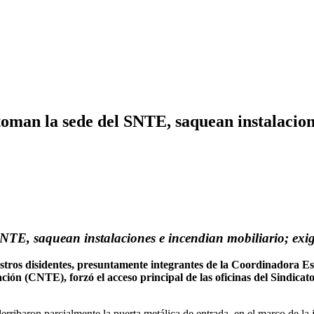
toman la sede del SNTE, saquean instalacion
E, saquean instalaciones e incendian mobiliario; exige 
stros disidentes, presuntamente integrantes de la Coordinadora 
ión (CNTE), forzó el acceso principal de las oficinas del Sindica
erribaron parcialmente la puerta metálica de entrada, en el marco de l