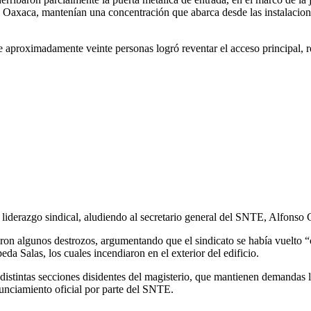
de Oaxaca, mantenían una concentración que abarca desde las instalaci
aproximadamente veinte personas logró reventar el acceso principal, re
l liderazgo sindical, aludiendo al secretario general del SNTE, Alfonso 
aron algunos destrozos, argumentando que el sindicato se había vuelto “c
eda Salas, los cuales incendiaron en el exterior del edificio.
istintas secciones disidentes del magisterio, que mantienen demandas lab
nunciamiento oficial por parte del SNTE.