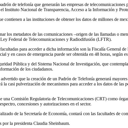
 padrón de telefonía que generarán las empresas de telecomunicaciones 
l Instituto Nacional de Transparencia, Acceso a la Información y Prot
contienen a las instituciones de obtener los datos de millones de mexi
nar los metadatos de las comunicaciones –origen de las llamadas o mens
 la Ley Federal de Telecomunicaciones y Radiodifusión (LFTR).
 facultadas para acceder a dicha información son la Fiscalía General de 
icial y en casos de emergencia puede ser obtenida en 48 horas, según es
uridad Pública y del Sistema Nacional de Investigación, que contempla 
 información de los ciudadanos.
dvertido que la creación de un Padrón de Telefonía generará mayores v
rá la casi pulverización de mecanismos para acceder a los datos de las p
de una Comisión Regulatoria de Telecomunicaciones (CRT) como órgano
pectro, concesiones y autorizaciones en el sector.
lizado de la Secretaría de Economía, contará con las facultades de comp
s por la presidenta Claudia Sheinbaum.