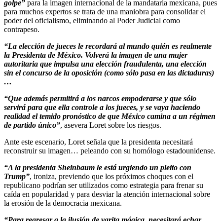
golpe”
para la imagen internacional de la mandataria mexicana, pues
para muchos expertos se trata de una maniobra para consolidar el
poder del oficialismo, eliminando al Poder Judicial como
contrapeso.
“La elección de jueces le recordará al mundo quién es realmente
la Presidenta de México. Volverá la imagen de una mujer
autoritaria que impulsa una elección fraudulenta, una elección
sin el concurso de la oposición (como sólo pasa en las dictaduras)
…
“Que además permitirá a los narcos empoderarse y que sólo
servirá para que ella controle a los jueces, y se vaya haciendo
realidad el temido pronóstico de que México camina a un régimen
de partido único”
, asevera Loret sobre los riesgos.
Ante este escenario, Loret señala que la presidenta necesitará
reconstruir su imagen… peleando con su homólogo estadounidense.
“A la presidenta Sheinbaum le está urgiendo un pleito con
Trump”
, ironiza, previendo que los próximos choques con el
republicano podrían ser utilizados como estrategia para frenar su
caída en popularidad y para desviar la atención internacional sobre
la erosión de la democracia mexicana.
“Para regresar a la ilusión de varita mágica, necesitará echar