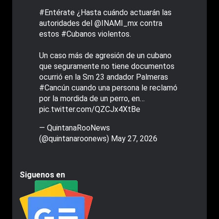
#Entérate
¿Hasta cuándo actuarán las
autoridades del
@INAMI_mx
contra
estos
#Cubanos
violentos.
Un caso más de agresión de un cubano
que seguramente no tiene documentos
ocurrió en la Sm 23 andador Palmeras
#Cancún
cuando una persona le reclamó
por la mordida de un perro, en…
pic.twitter.com/QZCJx4XtBe
— QuintanaRooNews
(@quintanaroonews)
May 27, 2026
Siguenos en