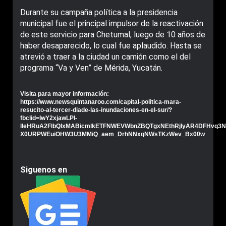
Durante su campaña política a la presidencia
municipal fue el principal impulsor de la reactivación
de este servicio para Chetumal, luego de 10 años de
haber desaparecido, lo cual fue aplaudido. Hasta se
atrevió a traer a la ciudad un camión como el del
programa “Va y Ven” de Mérida, Yucatán.
Visita para mayor información:
https://www.newsquintanaroo.com/capital-politica-mara-
resucito-al-tercer-diade-las-inundaciones-en-el-sur/?
fbclid=IwY2xjawLPl-
lleHRuA2FlbQIxMABicmlkETFNWEVWbnZBQTgxNEthRjIyAR4DFHvq3NRj
X0URPWEuiOHW3U3MMiQ_aem_DrhNNxqNWsTKzWev_Bx00w
Siguenos en