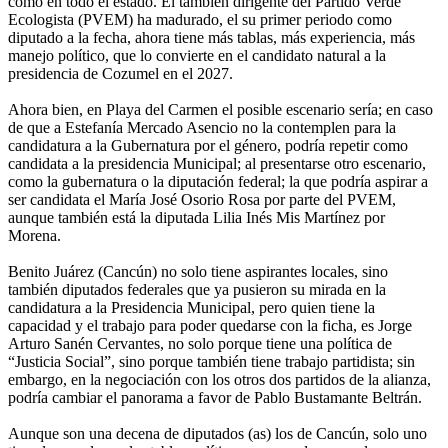
como en todo el estado. El también dirigente del Partido Verde
Ecologista (PVEM) ha madurado, el su primer periodo como
diputado a la fecha, ahora tiene más tablas, más experiencia, más
manejo político, que lo convierte en el candidato natural a la
presidencia de Cozumel en el 2027.
Ahora bien, en Playa del Carmen el posible escenario sería; en caso
de que a Estefanía Mercado Asencio no la contemplen para la
candidatura a la Gubernatura por el género, podría repetir como
candidata a la presidencia Municipal; al presentarse otro escenario,
como la gubernatura o la diputación federal; la que podría aspirar a
ser candidata el María José Osorio Rosa por parte del PVEM,
aunque también está la diputada Lilia Inés Mis Martínez por
Morena.
Benito Juárez (Cancún) no solo tiene aspirantes locales, sino
también diputados federales que ya pusieron su mirada en la
candidatura a la Presidencia Municipal, pero quien tiene la
capacidad y el trabajo para poder quedarse con la ficha, es Jorge
Arturo Sanén Cervantes, no solo porque tiene una política de
“Justicia Social”, sino porque también tiene trabajo partidista; sin
embargo, en la negociación con los otros dos partidos de la alianza,
podría cambiar el panorama a favor de Pablo Bustamante Beltrán.
Aunque son una decena de diputados (as) los de Cancún, solo uno