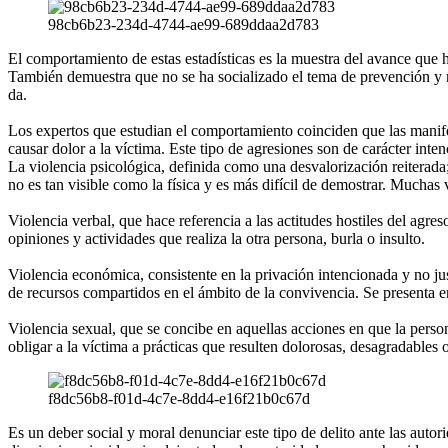
98cb6b23-234d-4744-ae99-689ddaa2d783
El comportamiento de estas estadísticas es la muestra del avance que h
También demuestra que no se ha socializado el tema de prevención y m
da.
Los expertos que estudian el comportamiento coinciden que las manifes
causar dolor a la víctima. Este tipo de agresiones son de carácter inte
La violencia psicológica, definida como una desvalorización reiterada;
no es tan visible como la física y es más difícil de demostrar. Muchas v
Violencia verbal, que hace referencia a las actitudes hostiles del agre
opiniones y actividades que realiza la otra persona, burla o insulto.
Violencia económica, consistente en la privación intencionada y no just
de recursos compartidos en el ámbito de la convivencia. Se presenta en
Violencia sexual, que se concibe en aquellas acciones en que la person
obligar a la víctima a prácticas que resulten dolorosas, desagradables
f8dc56b8-f01d-4c7e-8dd4-e16f21b0c67d
Es un deber social y moral denunciar este tipo de delito ante las auto