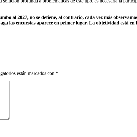
na solución profunda a problemáticas de este tipo, es necesaria la partic
 rumbo al 2027, no se detiene, al contrario, cada vez más observam
paga las encuestas aparece en primer lugar. La objetividad está en la
gatorios están marcados con
*