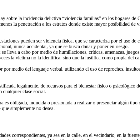
ay sobre la incidencia delictiva “violencia familias” en los hogares de 
enos la penetración a los estratos donde existe mayor posibilidad de v
taciones pueden ser violencia física, que se caracteriza por el uso de 
ncional, nunca accidental, ya que se busca dañar y poner en riesgo.
 se lleva a cabo por medio de humillaciones, críticas, amenazas, juegos 
eces la víctima no la identifica, sino que la justifica como propia del ca
sor por medio del lenguaje verbal, utilizando el uso de reproches, insult
ificada legalmente, de recursos para el bienestar físico o psicológico de
 cualquier clase social.
a es obligada, inducida o presionada a realizar o presenciar algún tipo 
 o que simplemente no desea.
ridades correspondientes, ya sea en la calle, en el vecindario, en la fue