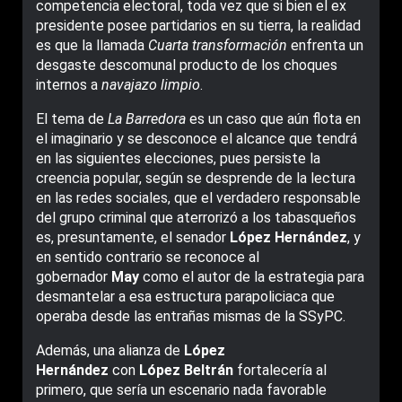
competencia electoral, toda vez que si bien el ex
presidente posee partidarios en su tierra, la realidad
es que la llamada
Cuarta transformación
enfrenta un
desgaste descomunal producto de los choques
internos a
navajazo limpio
.
El tema de
La Barredora
es un caso que aún flota en
el imaginario y se desconoce el alcance que tendrá
en las siguientes elecciones, pues persiste la
creencia popular, según se desprende de la lectura
en las redes sociales, que el verdadero responsable
del grupo criminal que aterrorizó a los tabasqueños
es, presuntamente, el senador
López Hernández
, y
en sentido contrario se reconoce al
gobernador
May
como el autor de la estrategia para
desmantelar a esa estructura parapoliciaca que
operaba desde las entrañas mismas de la SSyPC.
Además, una alianza de
López
Hernández
con
López Beltrán
fortalecería al
primero, que sería un escenario nada favorable