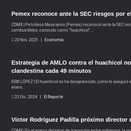
Pemex reconoce ante la SEC riesgos por e
CDMX | Petróleos Mexicanos (Pemex) reconoció ante la SEC nor
combustibles, conocido como “huachicol”….
20 Nov. 2025 |
Economía
Estrategia de AMLO contra el huachicol no
clandestina cada 49 minutos
ERIK LÓPEZ | El huachicol no ha desaparecido, como lo aseguró 
enero…
23 Dic. 2024 |
El Reporte
Víctor Rodríguez Padilla próximo director
CDMX | En el marco del inicio de transición entre gobiernos, la